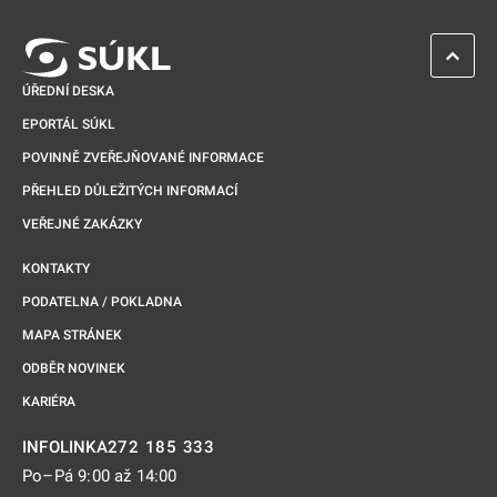
ZPĚT 
ÚŘEDNÍ DESKA
EPORTÁL SÚKL
POVINNĚ ZVEŘEJŇOVANÉ INFORMACE
PŘEHLED DŮLEŽITÝCH INFORMACÍ
VEŘEJNÉ ZAKÁZKY
KONTAKTY
PODATELNA / POKLADNA
MAPA STRÁNEK
ODBĚR NOVINEK
KARIÉRA
272 185 333
INFOLINKA
Po–Pá 9:00 až 14:00