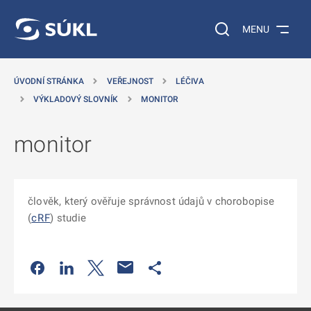
 NA HLAVNÍ OBSAH
Vyhledávání na web
MENU
ÚVODNÍ STRÁNKA
VEŘEJNOST
LÉČIVA
VÝKLADOVÝ SLOVNÍK
MONITOR
monitor
člověk, který ověřuje správnost údajů v chorobopise
(
cRF
) studie
Odkaz se otevře na nové kartě
Odkaz se otevře na nové kartě
Odkaz se otevře na nové kartě
Odkaz se otevře na nové kartě