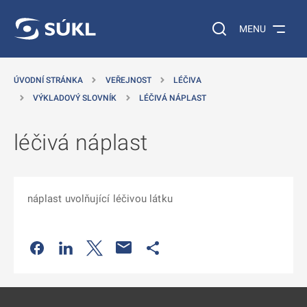
 NA HLAVNÍ OBSAH
Vyhledávání na web
MENU
ÚVODNÍ STRÁNKA
VEŘEJNOST
LÉČIVA
VÝKLADOVÝ SLOVNÍK
LÉČIVÁ NÁPLAST
léčivá náplast
náplast uvolňující léčivou látku
Odkaz se otevře na nové kartě
Odkaz se otevře na nové kartě
Odkaz se otevře na nové kartě
Odkaz se otevře na nové kartě