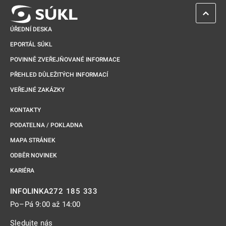
ZPĚT 
ÚŘEDNÍ DESKA
EPORTÁL SÚKL
POVINNĚ ZVEŘEJŇOVANÉ INFORMACE
PŘEHLED DŮLEŽITÝCH INFORMACÍ
VEŘEJNÉ ZAKÁZKY
KONTAKTY
PODATELNA / POKLADNA
MAPA STRÁNEK
ODBĚR NOVINEK
KARIÉRA
272 185 333
INFOLINKA
Po–Pá 9:00 až 14:00
Sledujte nás