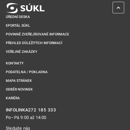
ZPĚT 
ÚŘEDNÍ DESKA
EPORTÁL SÚKL
POVINNĚ ZVEŘEJŇOVANÉ INFORMACE
PŘEHLED DŮLEŽITÝCH INFORMACÍ
VEŘEJNÉ ZAKÁZKY
KONTAKTY
PODATELNA / POKLADNA
MAPA STRÁNEK
ODBĚR NOVINEK
KARIÉRA
272 185 333
INFOLINKA
Po–Pá 9:00 až 14:00
Sledujte nás