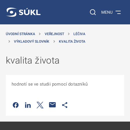
 NA HLAVNÍ OBSAH
Vyhledávání na web
MENU
ÚVODNÍ STRÁNKA
VEŘEJNOST
LÉČIVA
VÝKLADOVÝ SLOVNÍK
KVALITA ŽIVOTA
kvalita života
hodnotí se ve studii pomocí dotazníků
Odkaz se otevře na nové kartě
Odkaz se otevře na nové kartě
Odkaz se otevře na nové kartě
Odkaz se otevře na nové kartě