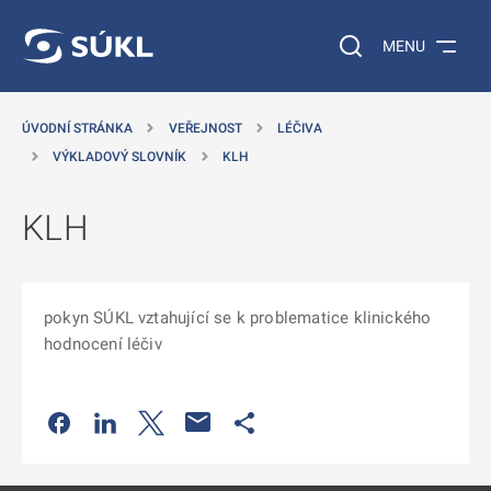
 NA HLAVNÍ OBSAH
Vyhledávání na web
MENU
ÚVODNÍ STRÁNKA
VEŘEJNOST
LÉČIVA
VÝKLADOVÝ SLOVNÍK
KLH
KLH
pokyn SÚKL vztahující se k problematice klinického
hodnocení léčiv
Odkaz se otevře na nové kartě
Odkaz se otevře na nové kartě
Odkaz se otevře na nové kartě
Odkaz se otevře na nové kartě