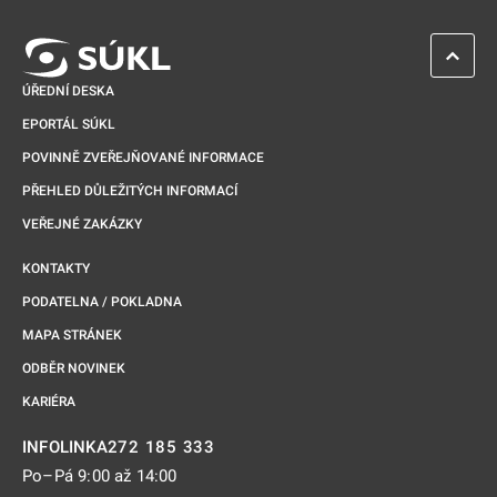
ZPĚT 
ÚŘEDNÍ DESKA
EPORTÁL SÚKL
POVINNĚ ZVEŘEJŇOVANÉ INFORMACE
PŘEHLED DŮLEŽITÝCH INFORMACÍ
VEŘEJNÉ ZAKÁZKY
KONTAKTY
PODATELNA / POKLADNA
MAPA STRÁNEK
ODBĚR NOVINEK
KARIÉRA
272 185 333
INFOLINKA
Po–Pá 9:00 až 14:00