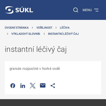
 NA HLAVNÍ OBSAH
Vyhledávání na web
MENU
ÚVODNÍ STRÁNKA
VEŘEJNOST
LÉČIVA
VÝKLADOVÝ SLOVNÍK
INSTANTNÍ LÉČIVÝ ČAJ
instantní léčivý čaj
granule rozpustné v horké vodě
Odkaz se otevře na nové kartě
Odkaz se otevře na nové kartě
Odkaz se otevře na nové kartě
Odkaz se otevře na nové kartě