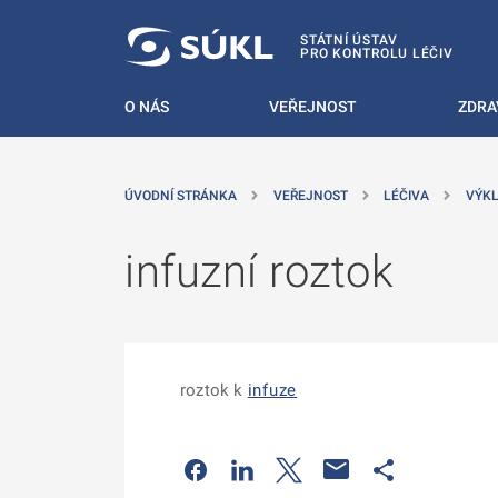
 NA HLAVNÍ OBSAH
STÁTNÍ ÚSTAV
PRO KONTROLU LÉČIV
O NÁS
VEŘEJNOST
ZDRA
ÚVODNÍ STRÁNKA
VEŘEJNOST
LÉČIVA
VÝKL
infuzní roztok
roztok k
infuze
Odkaz se otevře na nové kartě
Odkaz se otevře na nové kart
Odkaz se otevře na nov
Odkaz se otev