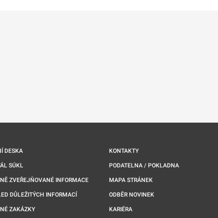
Í DESKA
KONTAKTY
ÁL SÚKL
PODATELNA / POKLADNA
NNĚ ZVEŘEJŇOVANÉ INFORMACE
MAPA STRÁNEK
ED DŮLEŽITÝCH INFORMACÍ
ODBĚR NOVINEK
NÉ ZAKÁZKY
KARIÉRA