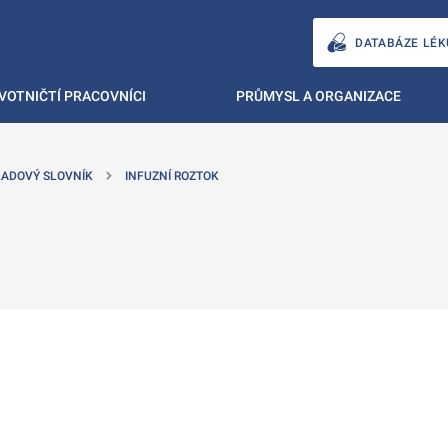
DATABÁZE LÉK
VOTNIČTÍ PRACOVNÍCI
PRŮMYSL A ORGANIZACE
ADOVÝ SLOVNÍK
INFUZNÍ ROZTOK
ě
é kartě
ře na nové kartě