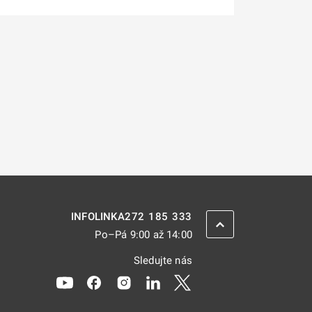
272 185 333
INFOLINKA
ZPĚT NAHORU
Po–Pá 9:00 až 14:00
Sledujte nás
Odkaz se otevře na nové kartě
Odkaz se otevře na nové kartě
Odkaz se otevře na nové kartě
Odkaz se otevře na nové kar
Odkaz se otevře na nov