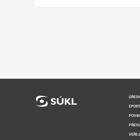
ÚŘEDN
EPORT
POVI
PŘEHL
VEŘEJ