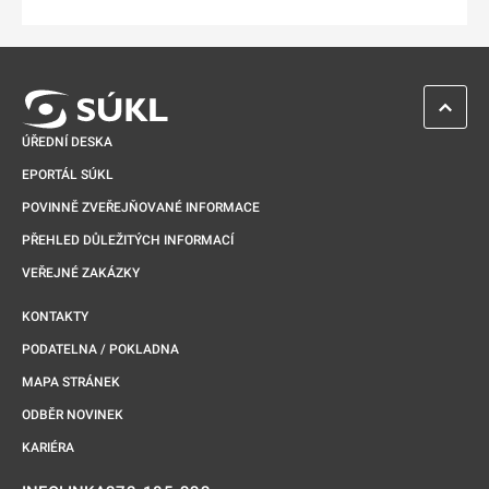
Odkaz se otevře na nové kartě
ZPĚT 
ÚŘEDNÍ DESKA
EPORTÁL SÚKL
POVINNĚ ZVEŘEJŇOVANÉ INFORMACE
PŘEHLED DŮLEŽITÝCH INFORMACÍ
VEŘEJNÉ ZAKÁZKY
KONTAKTY
PODATELNA / POKLADNA
MAPA STRÁNEK
ODBĚR NOVINEK
KARIÉRA