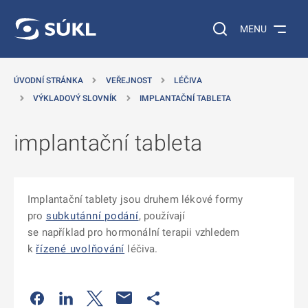
 NA HLAVNÍ OBSAH
Vyhledávání na web
MENU
ÚVODNÍ STRÁNKA
VEŘEJNOST
LÉČIVA
VÝKLADOVÝ SLOVNÍK
IMPLANTAČNÍ TABLETA
implantační tableta
Implantační tablety jsou druhem lékové formy
pro
subkutánní podání
, používají
se například pro
hormonální terapii vzhledem
k
řízené uvolňování
léčiva.
Odkaz se otevře na nové kartě
Odkaz se otevře na nové kartě
Odkaz se otevře na nové kartě