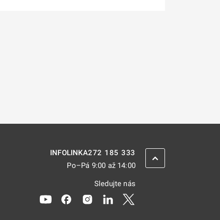
272 185 333
INFOLINKA
ZPĚT NAHORU
Po–Pá 9:00 až 14:00
Sledujte nás
Odkaz se otevře na nové kartě
Odkaz se otevře na nové kartě
Odkaz se otevře na nové kartě
Odkaz se otevře na nové kar
Odkaz se otevře na nov