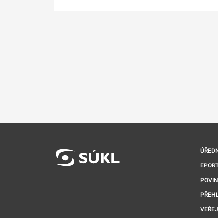
ÚŘEDN
EPORT
POVI
PŘEHL
VEŘEJ