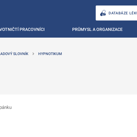
DATABÁZE LÉK
VOTNIČTÍ PRACOVNÍCI
PRŮMYSL A ORGANIZACE
ADOVÝ SLOVNÍK
HYPNOTIKUM
spánku
ě
é kartě
ře na nové kartě