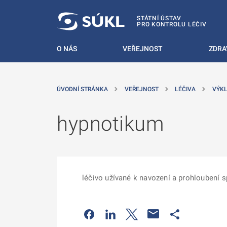
 NA HLAVNÍ OBSAH
STÁTNÍ ÚSTAV
PRO KONTROLU LÉČIV
O NÁS
VEŘEJNOST
ZDRA
ÚVODNÍ STRÁNKA
VEŘEJNOST
LÉČIVA
VÝKL
hypnotikum
léčivo užívané k navození a prohloubení 
Odkaz se otevře na nové kartě
Odkaz se otevře na nové kart
Odkaz se otevře na nov
Odkaz se otev