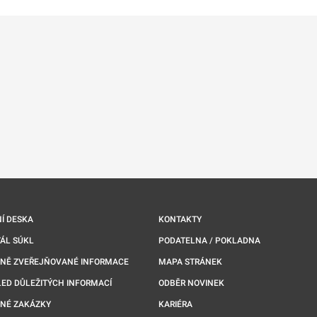
Í DESKA
KONTAKTY
ÁL SÚKL
PODATELNA / POKLADNA
NNĚ ZVEŘEJŇOVANÉ INFORMACE
MAPA STRÁNEK
ED DŮLEŽITÝCH INFORMACÍ
ODBĚR NOVINEK
NÉ ZAKÁZKY
KARIÉRA