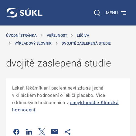
 NA HLAVNÍ OBSAH
Vyhledávání na web
MENU
ÚVODNÍ STRÁNKA
VEŘEJNOST
LÉČIVA
VÝKLADOVÝ SLOVNÍK
DVOJITĚ ZASLEPENÁ STUDIE
dvojitě zaslepená studie
Lékař, lékárník ani pacient neví zda se jedná
v klinickém hodnocení o lék či placebo. Více
o klinických hodnoceních v
encyklopedie Klinická
hodnocení
.
Odkaz se otevře na nové kartě
Odkaz se otevře na nové kartě
Odkaz se otevře na nové kartě