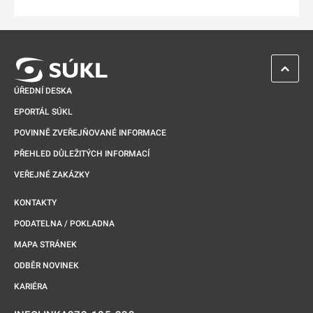
Odkaz se otevře na nové kartě
ZPĚT 
ÚŘEDNÍ DESKA
EPORTÁL SÚKL
POVINNĚ ZVEŘEJŇOVANÉ INFORMACE
PŘEHLED DŮLEŽITÝCH INFORMACÍ
VEŘEJNÉ ZAKÁZKY
KONTAKTY
PODATELNA / POKLADNA
MAPA STRÁNEK
ODBĚR NOVINEK
KARIÉRA