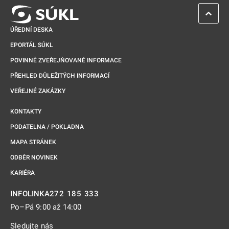
ZPĚT 
ÚŘEDNÍ DESKA
EPORTÁL SÚKL
POVINNĚ ZVEŘEJŇOVANÉ INFORMACE
PŘEHLED DŮLEŽITÝCH INFORMACÍ
VEŘEJNÉ ZAKÁZKY
KONTAKTY
PODATELNA / POKLADNA
MAPA STRÁNEK
ODBĚR NOVINEK
KARIÉRA
272 185 333
INFOLINKA
Po–Pá 9:00 až 14:00
Sledujte nás