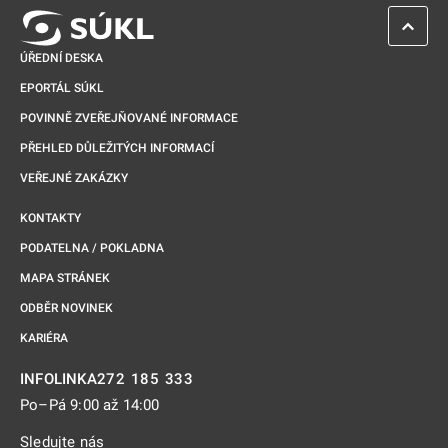
ZPĚT 
ÚŘEDNÍ DESKA
EPORTÁL SÚKL
POVINNĚ ZVEŘEJŇOVANÉ INFORMACE
PŘEHLED DŮLEŽITÝCH INFORMACÍ
VEŘEJNÉ ZAKÁZKY
KONTAKTY
PODATELNA / POKLADNA
MAPA STRÁNEK
ODBĚR NOVINEK
KARIÉRA
272 185 333
INFOLINKA
Po–Pá 9:00 až 14:00
Sledujte nás