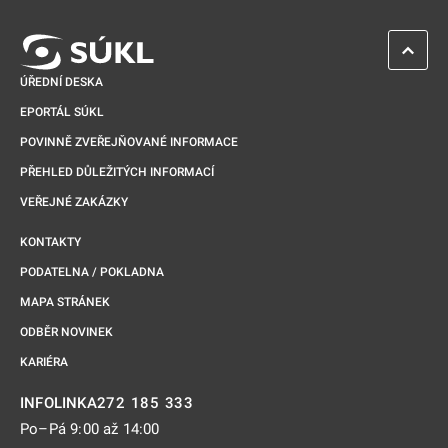
ZPĚT 
ÚŘEDNÍ DESKA
EPORTÁL SÚKL
POVINNĚ ZVEŘEJŇOVANÉ INFORMACE
PŘEHLED DŮLEŽITÝCH INFORMACÍ
VEŘEJNÉ ZAKÁZKY
KONTAKTY
PODATELNA / POKLADNA
MAPA STRÁNEK
ODBĚR NOVINEK
KARIÉRA
272 185 333
INFOLINKA
Po–Pá 9:00 až 14:00