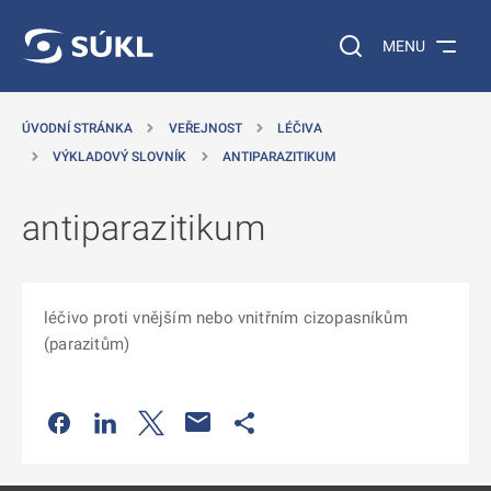
 NA HLAVNÍ OBSAH
Vyhledávání na web
MENU
ÚVODNÍ STRÁNKA
VEŘEJNOST
LÉČIVA
VÝKLADOVÝ SLOVNÍK
ANTIPARAZITIKUM
antiparazitikum
léčivo proti vnějším nebo vnitřním cizopasníkům
(parazitům)
Odkaz se otevře na nové kartě
Odkaz se otevře na nové kartě
Odkaz se otevře na nové kartě
Odkaz se otevře na nové kartě