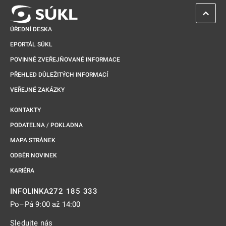
ZPĚT 
ÚŘEDNÍ DESKA
EPORTÁL SÚKL
POVINNĚ ZVEŘEJŇOVANÉ INFORMACE
PŘEHLED DŮLEŽITÝCH INFORMACÍ
VEŘEJNÉ ZAKÁZKY
KONTAKTY
PODATELNA / POKLADNA
MAPA STRÁNEK
ODBĚR NOVINEK
KARIÉRA
272 185 333
INFOLINKA
Po–Pá 9:00 až 14:00
Sledujte nás