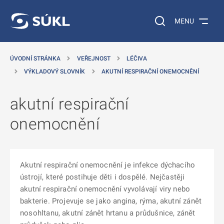
 NA HLAVNÍ OBSAH
Vyhledávání na web
MENU
ÚVODNÍ STRÁNKA
VEŘEJNOST
LÉČIVA
VÝKLADOVÝ SLOVNÍK
AKUTNÍ RESPIRAČNÍ ONEMOCNĚNÍ
akutní respirační
onemocnění
Akutní respirační onemocnění je infekce dýchacího
ústrojí, které postihuje děti i dospělé. Nejčastěji
akutní respirační onemocnění vyvolávají viry nebo
bakterie. Projevuje se jako angina, rýma, akutní zánět
nosohltanu, akutní zánět hrtanu a průdušnice, zánět