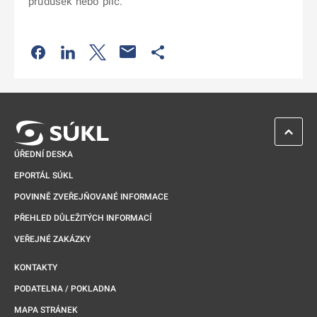
průdušek nebo plic.
Odkaz se otevře na nové kartě
Odkaz se otevře na nové kartě
Odkaz se otevře na nové kartě
Odkaz se otevře na nové kartě
ZPĚT 
ÚŘEDNÍ DESKA
EPORTÁL SÚKL
POVINNĚ ZVEŘEJŇOVANÉ INFORMACE
PŘEHLED DŮLEŽITÝCH INFORMACÍ
VEŘEJNÉ ZAKÁZKY
KONTAKTY
PODATELNA / POKLADNA
MAPA STRÁNEK