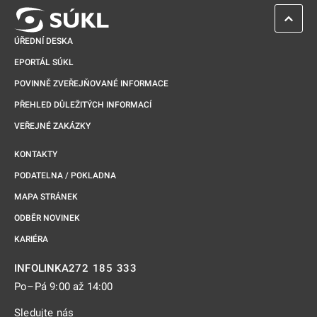
ZPĚT 
ÚŘEDNÍ DESKA
EPORTÁL SÚKL
POVINNĚ ZVEŘEJŇOVANÉ INFORMACE
PŘEHLED DŮLEŽITÝCH INFORMACÍ
VEŘEJNÉ ZAKÁZKY
KONTAKTY
PODATELNA / POKLADNA
MAPA STRÁNEK
ODBĚR NOVINEK
KARIÉRA
272 185 333
INFOLINKA
Po–Pá 9:00 až 14:00
Sledujte nás