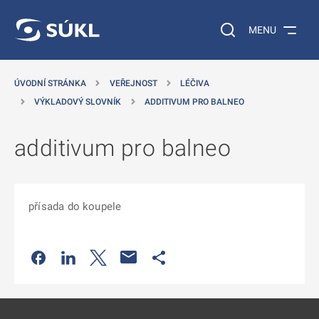
 NA HLAVNÍ OBSAH
Vyhledávání na web
MENU
ÚVODNÍ STRÁNKA
VEŘEJNOST
LÉČIVA
VÝKLADOVÝ SLOVNÍK
ADDITIVUM PRO BALNEO
additivum pro balneo
přísada do koupele
Odkaz se otevře na nové kartě
Odkaz se otevře na nové kartě
Odkaz se otevře na nové kartě
Odkaz se otevře na nové kartě