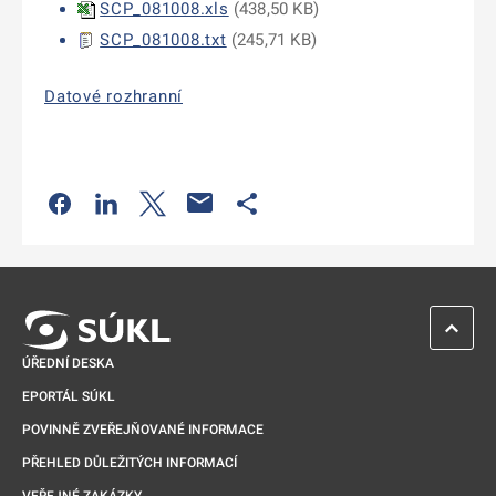
SCP_081008.xls
(
438,50 KB
)
SCP_081008.txt
(
245,71 KB
)
Datové rozhranní
Odkaz se otevře na nové kartě
Odkaz se otevře na nové kartě
Odkaz se otevře na nové kartě
Odkaz se otevře na nové kartě
ZPĚT 
ÚŘEDNÍ DESKA
EPORTÁL SÚKL
POVINNĚ ZVEŘEJŇOVANÉ INFORMACE
PŘEHLED DŮLEŽITÝCH INFORMACÍ