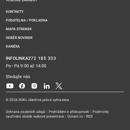
VEŘEJNÉ ZAKÁZKY
KONTAKTY
PODATELNA / POKLADNA
MAPA STRÁNEK
ODBĚR NOVINEK
KARIÉRA
272 185 333
INFOLINKA
Po–Pá 9:00 až 14:00
Sledujte nás
Odkaz se otevře na nové kartě
Odkaz se otevře na nové kartě
Odkaz se otevře na nové kartě
Odkaz se otevře na nové kartě
Odkaz se otevře na nové kartě
© 2026 SÚKL všechna práva vyhrazena
Ochrana osobních údajů
|
Prohlášení o přístupnosti
|
Podmínky
využívání služeb webové prezentace
|
Oznam.to
|
RSS