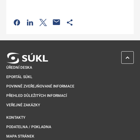
Odkaz se otevře na nové kartě
Odkaz se otevře na nové kartě
Odkaz se otevře na nové kartě
Odkaz se otevře na nové kartě
ZPĚT 
ÚŘEDNÍ DESKA
EPORTÁL SÚKL
POVINNĚ ZVEŘEJŇOVANÉ INFORMACE
PŘEHLED DŮLEŽITÝCH INFORMACÍ
VEŘEJNÉ ZAKÁZKY
KONTAKTY
PODATELNA / POKLADNA
MAPA STRÁNEK