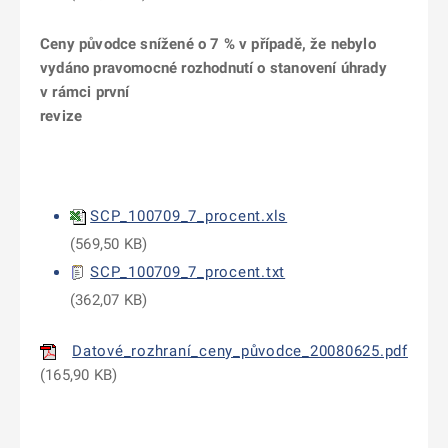
Ceny původce snížené o 7 % v případě, že nebylo
vydáno pravomocné rozhodnutí o stanovení úhrady
v rámci první
revize
SCP_100709_7_procent.xls
(
569,50 KB
)
SCP_100709_7_procent.txt
(
362,07 KB
)
Datové_rozhraní_ceny_původce_20080625.pdf
(
165,90 KB
)