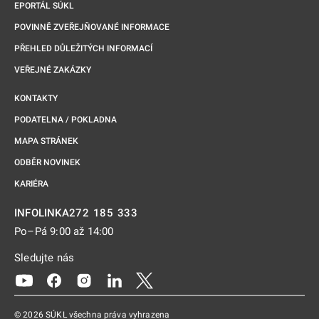
EPORTÁL SÚKL
POVINNĚ ZVEŘEJŇOVANÉ INFORMACE
PŘEHLED DŮLEŽITÝCH INFORMACÍ
VEŘEJNÉ ZAKÁZKY
KONTAKTY
PODATELNA / POKLADNA
MAPA STRÁNEK
ODBĚR NOVINEK
KARIÉRA
272 185 333
INFOLINKA
Po–Pá 9:00 až 14:00
Sledujte nás
Odkaz se otevře na nové kartě
Odkaz se otevře na nové kartě
Odkaz se otevře na nové kartě
Odkaz se otevře na nové kartě
Odkaz se otevře na nové kartě
© 2026 SÚKL všechna práva vyhrazena