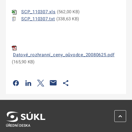
SCP_110307.xls
(
562,00 KB
)
SCP_110307.txt
(
338,63 KB
)
Datové_rozhranní_ceny_původce_20080625.pdf
(
165,90 KB
)
Odkaz se otevře na nové kartě
Odkaz se otevře na nové kartě
Odkaz se otevře na nové kartě
Odkaz se otevře na nové kartě
ZPĚT 
ÚŘEDNÍ DESKA