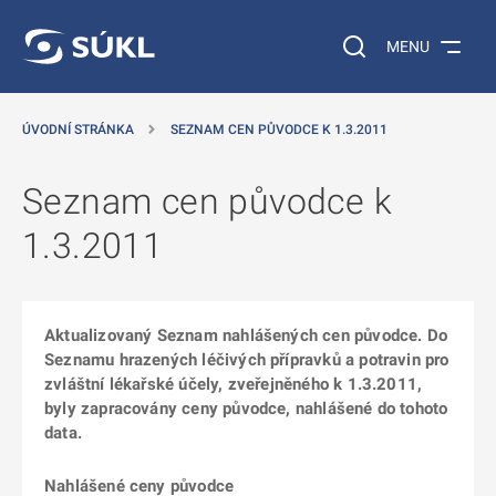
 NA HLAVNÍ OBSAH
Vyhledávání na web
MENU
ÚVODNÍ STRÁNKA
SEZNAM CEN PŮVODCE K 1.3.2011
Seznam cen původce k
1.3.2011
Aktualizovaný Seznam nahlášených cen původce. Do
Seznamu hrazených léčivých přípravků a potravin pro
zvláštní lékařské účely, zveřejněného k 1.3.2011,
byly zapracovány ceny původce, nahlášené do tohoto
data.
Nahlášené ceny původce