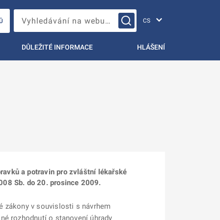
Změna jazyka
Vyhledávání na webu…
Ů
DŮLEŽITÉ INFORMACE
HLÁŠENÍ
avků a potravin pro zvláštní lékařské
2008 Sb. do 20. prosince 2009.
é zákony v souvislosti s návrhem
cné rozhodnutí o stanovení úhrady