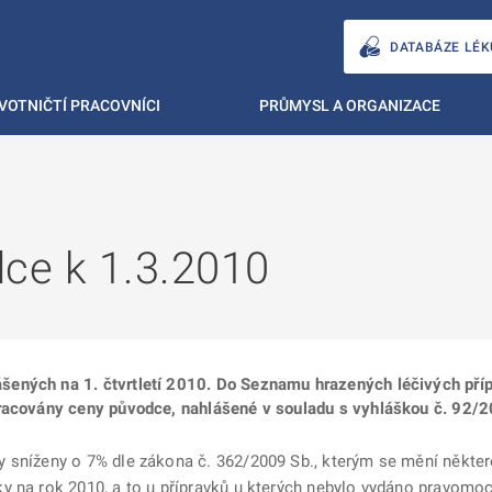
DATABÁZE LÉK
VOTNIČTÍ PRACOVNÍCI
PRŮMYSL A ORGANIZACE
ce k 1.3.2010
ných na 1. čtvrtletí 2010. Do Seznamu hrazených léčivých přípr
pracovány ceny původce, nahlášené v souladu s vyhláškou č. 92/
 sníženy o 7% dle zákona č. 362/2009 Sb., kterým se mění někter
y na rok 2010, a to u přípravků u kterých nebylo vydáno pravomo