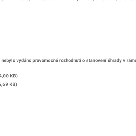
 nebylo vydáno pravomocné rozhodnutí o stanovení úhrady v rámc
4,00 KB
)
6,69 KB
)
ě
é kartě
ře na nové kartě