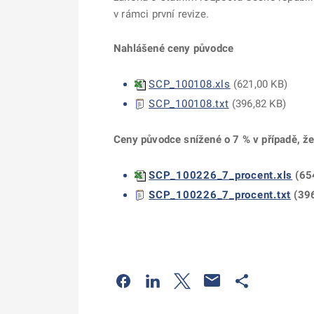
v rámci první revize.
Nahlášené ceny původce
SCP_100108.xls
(
621,00 KB
)
SCP_100108.txt
(
396,82 KB
)
Ceny původce snížené o 7 % v případě, že
SCP_100226_7_procent.xls
(
65
SCP_100226_7_procent.txt
(
39
Odkaz se otevře na nové kartě
Odkaz se otevře na nové kart
Odkaz se otevře na nov
Odkaz se otev