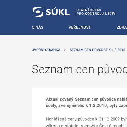
 NA HLAVNÍ OBSAH
STÁTNÍ ÚSTAV
PRO KONTROLU LÉČIV
O NÁS
VEŘEJNOST
ZDRA
ÚVODNÍ STRÁNKA
SEZNAM CEN PŮVODCE K 1.3.2010
Seznam cen původ
Aktualizovaný Seznam cen původce nahláše
účely, zveřejněného k 1.3.2010, byly za
Nahlášené ceny původce k 31.12.2009 byly
zákona o státním rozpočtu České republik