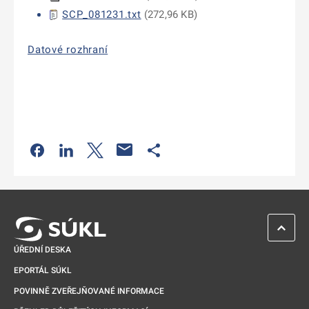
SCP_081231.txt
(
272,96 KB
)
Datové rozhraní
Odkaz se otevře na nové kartě
Odkaz se otevře na nové kartě
Odkaz se otevře na nové kartě
Odkaz se otevře na nové kartě
ZPĚT 
ÚŘEDNÍ DESKA
EPORTÁL SÚKL
POVINNĚ ZVEŘEJŇOVANÉ INFORMACE