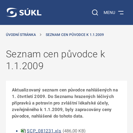
 NA HLAVNÍ OBSAH
Vyhledávání na web
MENU
ÚVODNÍ STRÁNKA
SEZNAM CEN PŮVODCE K 1.1.2009
Seznam cen původce k
1.1.2009
Aktualizovaný seznam cen původce nahlášených na
1. čtvrtletí 2009. Do Seznamu hrazených léčivých
přípravků a potravin pro zvláštní lékařské účely,
zveřejněného k 1.1.2009, byly zapracovány ceny
původce, nahlášené do tohoto data.
SCP_081231.xls
(
486,00 KB
)