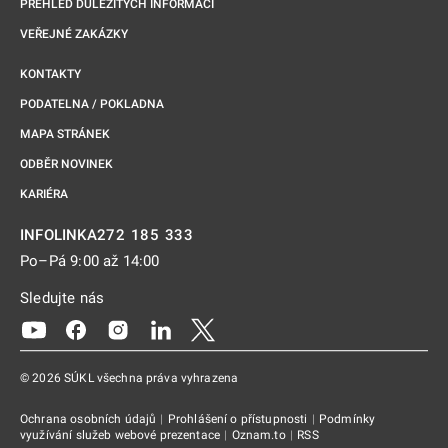
PŘEHLED DŮLEŽITÝCH INFORMACÍ
VEŘEJNÉ ZAKÁZKY
KONTAKTY
PODATELNA / POKLADNA
MAPA STRÁNEK
ODBĚR NOVINEK
KARIÉRA
272 185 333
INFOLINKA
Po–Pá 9:00 až 14:00
Sledujte nás
Odkaz se otevře na nové kartě
Odkaz se otevře na nové kartě
Odkaz se otevře na nové kartě
Odkaz se otevře na nové kartě
Odkaz se otevře na nové kartě
© 2026 SÚKL všechna práva vyhrazena
Ochrana osobních údajů
|
Prohlášení o přístupnosti
|
Podmínky
využívání služeb webové prezentace
|
Oznam.to
|
RSS