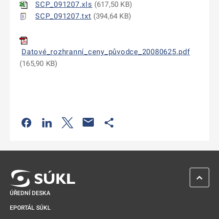
SCP_091207.xls
(
617,50 KB
)
SCP_091207.txt
(
394,64 KB
)
Datové_rozhranní_ceny_původce_20080625.pdf
(
165,90 KB
)
Odkaz se otevře na nové kartě
Odkaz se otevře na nové kartě
Odkaz se otevře na nové kartě
Odkaz se otevře na nové kartě
ZPĚT 
ÚŘEDNÍ DESKA
EPORTÁL SÚKL