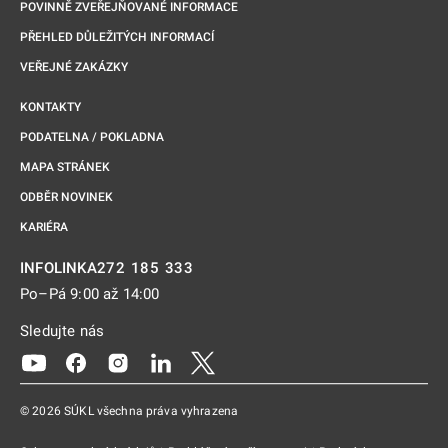
POVINNĚ ZVEŘEJŇOVANÉ INFORMACE
PŘEHLED DŮLEŽITÝCH INFORMACÍ
VEŘEJNÉ ZAKÁZKY
KONTAKTY
PODATELNA / POKLADNA
MAPA STRÁNEK
ODBĚR NOVINEK
KARIÉRA
272 185 333
INFOLINKA
Po–Pá 9:00 až 14:00
Sledujte nás
Odkaz se otevře na nové kartě
Odkaz se otevře na nové kartě
Odkaz se otevře na nové kartě
Odkaz se otevře na nové kartě
Odkaz se otevře na nové kartě
© 2026 SÚKL všechna práva vyhrazena