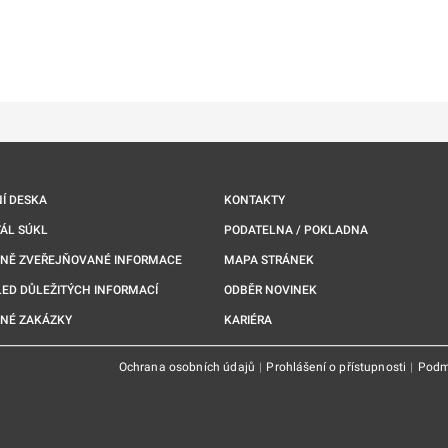
ě
é kartě
ře na nové kartě
Í DESKA
KONTAKTY
ÁL SÚKL
PODATELNA / POKLADNA
NNĚ ZVEŘEJŇOVANÉ INFORMACE
MAPA STRÁNEK
ED DŮLEŽITÝCH INFORMACÍ
ODBĚR NOVINEK
NÉ ZAKÁZKY
KARIÉRA
Ochrana osobních údajů
|
Prohlášení o přístupnosti
|
Podm