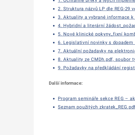
1. Ochranné prvky a jejich impleme
2. Struktura názvů LP dle REG-29 ve
3. Aktuality a vybrané informace k
4. Hybridní a literární žádost_pož
5. Nové klinické pokyny_fixní komb
6. Legislativní novinky s dopadem 
7. Aktuální požadavky na elektron
8. Aktuality ze CMDh.pdf, soubor t
9. Požadavky na předkládání regist
Další informace:
Program semináře sekce REG – aktu
Seznam použitých zkratek_REG.pdf,