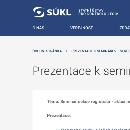
 NA HLAVNÍ OBSAH
STÁTNÍ ÚSTAV
PRO KONTROLU LÉČIV
O NÁS
VEŘEJNOST
ZDRA
ÚVODNÍ STRÁNKA
PREZENTACE K SEMINÁŘI 6 – SEKC
Prezentace k semin
Téma: Seminář sekce registrací - aktuáln
Prezentace: