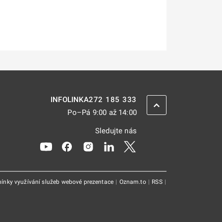
272 185 333
INFOLINKA
ZPĚT NAHORU
Po–Pá 9:00 až 14:00
Sledujte nás
Odkaz se otevře na nové kartě
Odkaz se otevře na nové kartě
Odkaz se otevře na nové kartě
Odkaz se otevře na nové kar
Odkaz se otevře na nov
ínky využívání služeb webové prezentace
|
Oznam.to
|
RSS
|