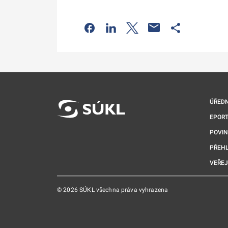
Odkaz se otevře na nové kartě
Odkaz se otevře na nové kart
Odkaz se otevře na nov
Odkaz se otev
ÚŘEDN
EPORT
POVI
PŘEHL
VEŘEJ
© 2026 SÚKL všechna práva vyhrazena