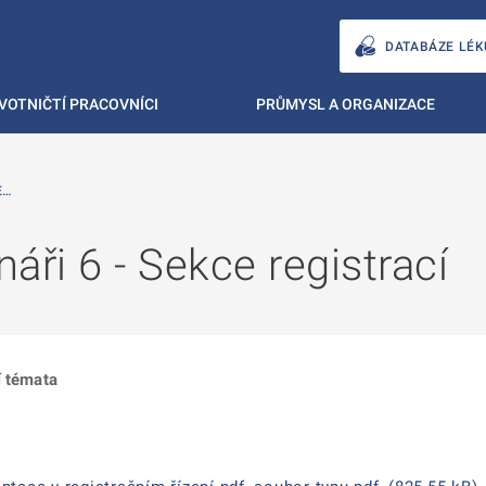
DATABÁZE LÉK
VOTNIČTÍ PRACOVNÍCI
PRŮMYSL A ORGANIZACE
E…
áři 6 - Sekce registrací
í témata