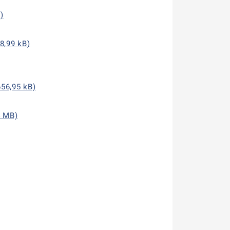
)
8,99 kB)
656,95 kB)
4 MB)