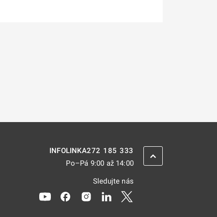
272 185 333
INFOLINKA
ZPĚT NAHORU
Po–Pá 9:00 až 14:00
Sledujte nás
Odkaz se otevře na nové kartě
Odkaz se otevře na nové kartě
Odkaz se otevře na nové kartě
Odkaz se otevře na nové kar
Odkaz se otevře na nov