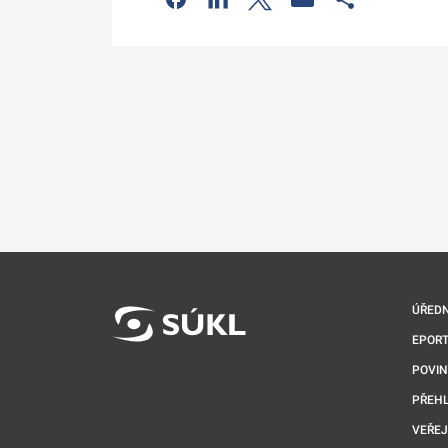
Odkaz se otev
ÚŘEDN
EPORT
POVI
PŘEHL
VEŘEJ