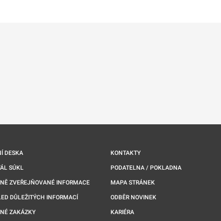
ře na nové kartě
Í DESKA
KONTAKTY
ÁL SÚKL
PODATELNA / POKLADNA
NNĚ ZVEŘEJŇOVANÉ INFORMACE
MAPA STRÁNEK
ED DŮLEŽITÝCH INFORMACÍ
ODBĚR NOVINEK
NÉ ZAKÁZKY
KARIÉRA