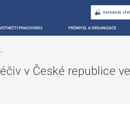
DATABÁZE LÉK
VOTNIČTÍ PRACOVNÍCI
PRŮMYSL A ORGANIZACE
É…
léčiv v České republice ve 
ě
é kartě