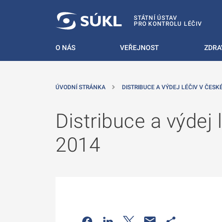
 NA HLAVNÍ OBSAH
STÁTNÍ ÚSTAV
PRO KONTROLU LÉČIV
O NÁS
VEŘEJNOST
ZDRA
ÚVODNÍ STRÁNKA
DISTRIBUCE A VÝDEJ LÉČIV V ČESK
Distribuce a výdej 
2014
Odkaz se otevře na nové kartě
Odkaz se otevře na nové kart
Odkaz se otevře na nov