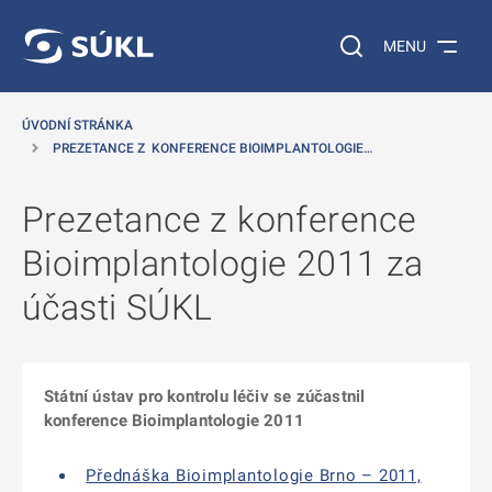
 NA HLAVNÍ OBSAH
Vyhledávání na web
MENU
ÚVODNÍ STRÁNKA
PREZETANCE Z KONFERENCE BIOIMPLANTOLOGIE…
Prezetance z konference
Bioimplantologie 2011 za
účasti SÚKL
Státní ústav pro kontrolu léčiv se zúčastnil
konference Bioimplantologie 2011
Přednáška Bioimplantologie Brno – 2011,