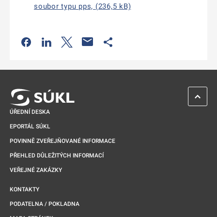
soubor typu pps, (236,5 kB)
Odkaz se otevře na nové kartě
Odkaz se otevře na nové kartě
Odkaz se otevře na nové kartě
Odkaz se otevře na nové kartě
ZPĚT 
ÚŘEDNÍ DESKA
EPORTÁL SÚKL
POVINNĚ ZVEŘEJŇOVANÉ INFORMACE
PŘEHLED DŮLEŽITÝCH INFORMACÍ
VEŘEJNÉ ZAKÁZKY
KONTAKTY
PODATELNA / POKLADNA