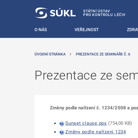
 NA HLAVNÍ OBSAH
STÁTNÍ ÚSTAV
PRO KONTROLU LÉČIV
O NÁS
VEŘEJNOST
ZDRA
ÚVODNÍ STRÁNKA
PREZENTACE ZE SEMINÁŘE Č. 6
Prezentace ze sem
Změny podle nařízení č. 1234/2008 a pozb
Sunset clause.pps
(
754,00 KB
)
Změny podle nařízení 1234