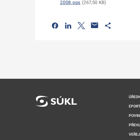
2008.pps
(
267,50 KB
)
Odkaz se otevře na nové kartě
Odkaz se otevře na nové kart
Odkaz se otevře na nov
Odkaz se otev
ÚŘEDN
EPORT
POVI
PŘEHL
VEŘEJ