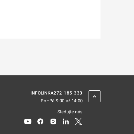
272 185 333
INFOLINKA
ZPĚT NAHORU
Po–Pá 9:00 až 14:00
Sledujte nás
Odkaz se otevře na nové kartě
Odkaz se otevře na nové kartě
Odkaz se otevře na nové kartě
Odkaz se otevře na nové kar
Odkaz se otevře na nov