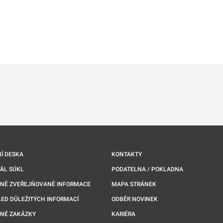
ě
é kartě
ře na nové kartě
Í DESKA
KONTAKTY
ÁL SÚKL
PODATELNA / POKLADNA
NNĚ ZVEŘEJŇOVANÉ INFORMACE
MAPA STRÁNEK
ED DŮLEŽITÝCH INFORMACÍ
ODBĚR NOVINEK
NÉ ZAKÁZKY
KARIÉRA