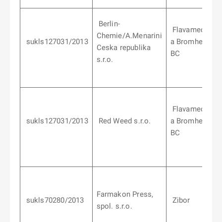
Berlin-
Flavamed
Chemie/A.Menarini
sukls127031/2013
a Bromhexin 1
Ceska republika
BC
s.r.o.
Flavamed
sukls127031/2013
Red Weed s.r.o.
a Bromhexin 1
BC
Farmakon Press,
sukls70280/2013
Zibor
spol. s.r.o.