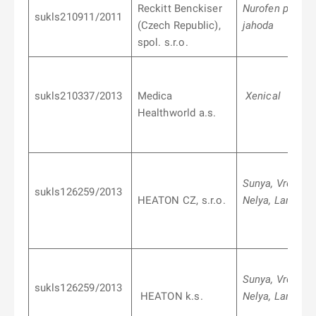
Reckitt Benckiser
Nurofen pro dět
sukls210911/2011
(Czech Republic),
jahoda
spol. s.r.o.
sukls210337/2013
Medica
Xenical
Healthworld a.s.
Sunya, Vreya,
sukls126259/2013
HEATON CZ, s.r.o.
Nelya, Lamya
Sunya, Vreya,
sukls126259/2013
HEATON k.s.
Nelya, Lamya