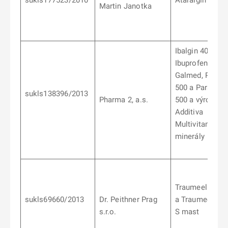
sukls177523/2010
Ataralgin
Martin Janotka
Ibalgin 400,
Ibuprofen 400
Galmed, Parale
500 a Parameg
sukls138396/2013
Pharma 2, a.s.
500 a výrobek
Additiva
Multivitamin +
minerály
Traumeel table
sukls69660/2013
Dr. Peithner Prag
a Traumeel
s.r.o.
S mast