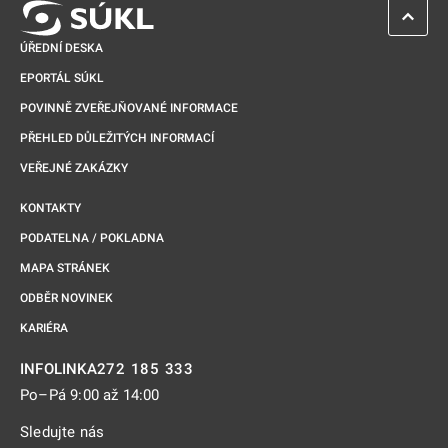
ZPĚT 
ÚŘEDNÍ DESKA
EPORTÁL SÚKL
POVINNĚ ZVEŘEJŇOVANÉ INFORMACE
PŘEHLED DŮLEŽITÝCH INFORMACÍ
VEŘEJNÉ ZAKÁZKY
KONTAKTY
PODATELNA / POKLADNA
MAPA STRÁNEK
ODBĚR NOVINEK
KARIÉRA
272 185 333
INFOLINKA
Po–Pá 9:00 až 14:00
Sledujte nás