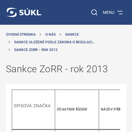
 NA HLAVNÍ OBSAH
Vyhledávání na web
MENU
ÚVODNÍ STRÁNKA
O NÁS
SANKCE
SANKCE ULOŽENÉ PODLE ZÁKONA O REGULACI…
SANKCE ZORR – ROK 2013
Sankce ZoRR - rok 2013
SPISOVÁ ZNAČKA
ÚČASTNÍK ŘÍZENÍ
NÁZEV PŘÍPRAVK