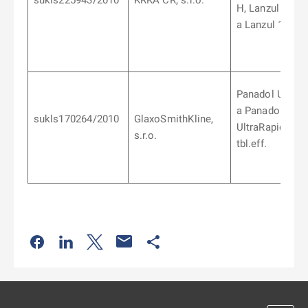
sukls225943/2010
KRKA ČR, s.r.o.
H, Lanzul 30 m
a Lanzul 15 mg
Panadol Ultra t
a Panadol
sukls170264/2010
GlaxoSmithKline,
UltraRapide
s.r.o.
tbl.eff.
Odkaz se otevře na nové kartě
Odkaz se otevře na nové kartě
Odkaz se otevře na nové kartě
Odkaz se otevře na nové kartě