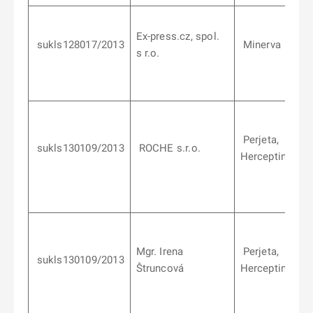
Ex-press.cz, spol.
sukls128017/2013
Minerva
s r.o.
Perjeta,
sukls130109/2013
ROCHE s.r.o.
Herceptin
Mgr. Irena
Perjeta,
sukls130109/2013
Štruncová
Herceptin