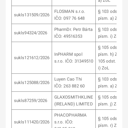
a) ZoL
FLOSMAN s.r.o.
§ 103 odst. 12
sukls131509/2026
IČO: 097 76 648
písm. a) ZoL
PharmDr. Petr Bárta
§ 103 odst. 9
sukls94324/2026
IČO: 49516353
písm. i) ZoL
§ 105 odst. 2
InPHARM spol
písm. h) ZoL, §
sukls121612/2026
s.r.o. IČO: 31349510
105 odst. 2 pís
i) ZoL
Luyen Cao Thi
§ 103 odst. 1
sukls125088/2026
IČO: 263 882 60
písm. a) ZoL
GLAXOSMITHKLINE
§ 105 odst. 5
sukls87259/2026
(IRELAND) LIMITED
písm. j) ZoL
PHACOPHARMA
§ 105 odst. 2
sukls111420/2026
s.r.o. IČO:
písm. r) ZoL