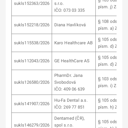
§ 103 odst. 10
sukls152363/2026
s.r.o.
písm. j) ZoL
IČO: 073 03 335
§ 108 odst. 1
sukls152218/2026
Diana Havlíková
písm. a) ZoL
§ 105 odst. 5
sukls115538/2026
Karo Healthcare AB
písm. d) ZoL
§ 105 odst. 5
sukls112043/2026
GE HealthCare AS
písm. d) ZoL
PharmDr. Jana
§ 103 odst. 9
sukls126580/2026
Svobodová
písm. i) ZoL
IČO: 409 06 639
Hu-Fa Dental a.s.
§ 105 odst. 2
sukls141907/2026
IČO: 269 77 851
písm. h) ZoL
Dentamed (ČR),
§ 105 odst. 2
sukls146279/2026
spol s.r.o.