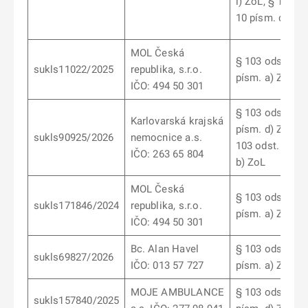
i) ZoL, § 103 od
10 písm. d) Zo
MOL Česká
§ 103 odst. 12
sukls11022/2025
republika, s.r.o.
písm. a) ZoL
IČO: 494 50 301
§ 103 odst. 6
Karlovarská krajská
písm. d) ZoL, §
sukls90925/2026
nemocnice a.s.
103 odst. 7 pís
IČO: 263 65 804
b) ZoL
MOL Česká
§ 103 odst. 12
sukls171846/2024
republika, s.r.o.
písm. a) ZoL
IČO: 494 50 301
Bc. Alan Havel
§ 103 odst. 1
sukls69827/2026
IČO: 013 57 727
písm. a) ZoL
MOJE AMBULANCE
§ 103 odst. 6
sukls157840/2025