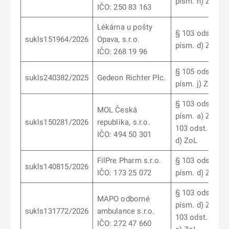
písm. h) ZoL
IČO: 250 83 163
Lékárna u pošty
§ 103 odst. 6
sukls151964/2026
Opava, s.r.o.
písm. d) ZoL
IČO: 268 19 96
§ 105 odst. 5
sukls240382/2025
Gedeon Richter Plc.
písm. j) ZoL
§ 103 odst. 12
MOL Česká
písm. a) ZoL, §
sukls150281/2026
republika, s.r.o.
103 odst. 12 pí
IČO: 494 50 301
d) ZoL
FilPre Pharm s.r.o.
§ 103 odst. 9
sukls140815/2026
IČO: 173 25 072
písm. d) ZoL
§ 103 odst. 6
MAPO odborné
písm. d) ZoL, §
sukls131772/2026
ambulance s.r.o.
103 odst. 5 pís
IČO: 272 47 660