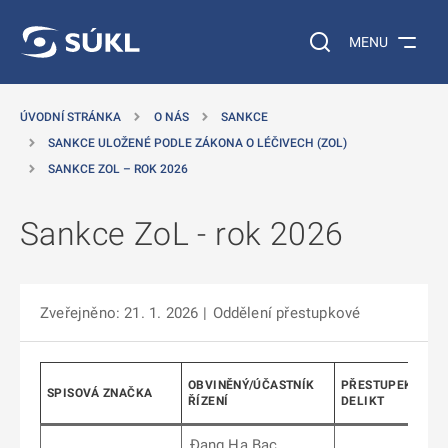
 NA HLAVNÍ OBSAH
Vyhledávání na web
MENU
ÚVODNÍ STRÁNKA
O NÁS
SANKCE
SANKCE ULOŽENÉ PODLE ZÁKONA O LÉČIVECH (ZOL)
SANKCE ZOL – ROK 2026
Sankce ZoL - rok 2026
Zveřejněno: 21. 1. 2026
|
Oddělení přestupkové
OBVINĚNÝ/ÚČASTNÍK
PŘESTUPEK/SPRÁ
SPISOVÁ ZNAČKA
ŘÍZENÍ
DELIKT
Đang Ha Bac