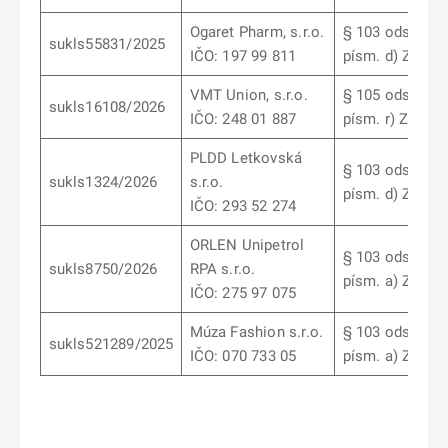
Ogaret Pharm, s.r.o.
§ 103 odst. 9
sukls55831/2025
IČO: 197 99 811
písm. d) ZoL
VMT Union, s.r.o.
§ 105 odst. 2
sukls16108/2026
IČO: 248 01 887
písm. r) ZoL
PLDD Letkovská
§ 103 odst. 6
sukls1324/2026
s.r.o.
písm. d) ZoL
IČO: 293 52 274
ORLEN Unipetrol
§ 103 odst. 12
sukls8750/2026
RPA s.r.o.
písm. a) ZoL
IČO: 275 97 075
Múza Fashion s.r.o.
§ 103 odst. 1
sukls521289/2025
IČO: 070 733 05
písm. a) ZoL