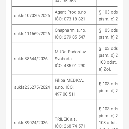
042 35 363
Agent Prod s.r.o.
§ 103 odst. 9
sukls107020/2026
IČO: 073 18 821
písm. c) ZoL
Onapharm, s.r.o.
§ 105 odst. 2
sukls111669/2026
IČO: 279 85 547
písm. h) ZoL
§ 103 odst. 6
MUDr. Radoslav
písm. d) ZoL, §
sukls38644/2026
Svoboda
103 odst. 5 pís
IČO: 435 01 290
a) ZoL
Filipa MEDICA,
§ 103 odst. 9
sukls236275/2024
s.r.o. IČO:
písm. d) ZoL
497 08 511
§ 103 odst. 9
písm. c) ZoL, §
TRILEK a.s.
sukls89024/2026
103 odst. 10 pí
IČO: 268 74 571