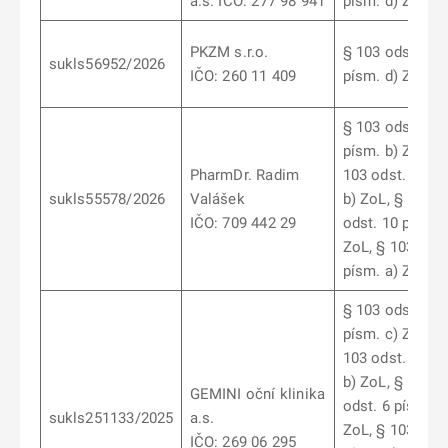
a.s. IČO: 277 98 941
písm. d) ZoL
PKZM s.r.o.
§ 103 odst. 10
sukls56952/2026
IČO: 260 11 409
písm. d) ZoL
§ 103 odst. 7
písm. b) ZoL, §
PharmDr. Radim
103 odst. 6 pís
sukls55578/2026
Valášek
b) ZoL, § 103
IČO: 709 442 29
odst. 10 písm. 
ZoL, § 103 odst
písm. a) ZoL
§ 103 odst. 4
písm. c) ZoL, §
103 odst. 5 pís
b) ZoL, § 103
GEMINI oční klinika
odst. 6 písm. b
sukls251133/2025
a.s.
ZoL, § 103 odst
IČO: 269 06 295