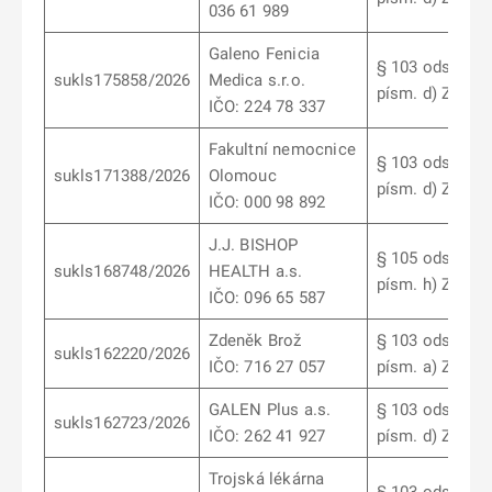
036 61 989
Galeno Fenicia
§ 103 odst. 6
sukls175858/2026
Medica s.r.o.
písm. d) ZoL
IČO: 224 78 337
Fakultní nemocnice
§ 103 odst. 6
sukls171388/2026
Olomouc
písm. d) ZoL
IČO: 000 98 892
J.J. BISHOP
§ 105 odst. 2
sukls168748/2026
HEALTH a.s.
písm. h) ZoL
IČO: 096 65 587
Zdeněk Brož
§ 103 odst. 12
sukls162220/2026
IČO: 716 27 057
písm. a) ZoL
GALEN Plus a.s.
§ 103 odst. 6
sukls162723/2026
IČO: 262 41 927
písm. d) ZoL
Trojská lékárna