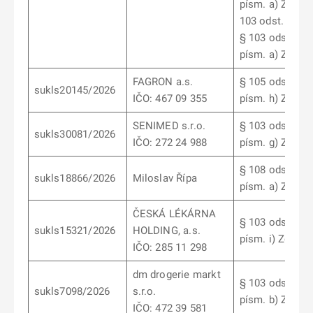
písm. a) ZoL, §
103 odst. 14 Zo
§ 103 odst. 1
písm. a) ZoL
FAGRON a.s.
§ 105 odst. 2
sukls20145/2026
IČO: 467 09 355
písm. h) ZoL
SENIMED s.r.o.
§ 103 odst. 9
sukls30081/2026
IČO: 272 24 988
písm. g) ZoL
§ 108 odst. 1
sukls18866/2026
Miloslav Řípa
písm. a) ZoL
ČESKÁ LÉKÁRNA
§ 103 odst. 10
sukls15321/2026
HOLDING, a.s.
písm. i) ZoL
IČO: 285 11 298
dm drogerie markt
§ 103 odst. 12
sukls7098/2026
s.r.o.
písm. b) ZoL
IČO: 472 39 581