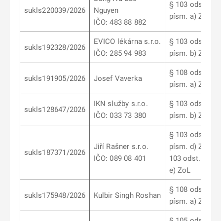
§ 103 odst. 1
sukls220039/2026
Nguyen
písm. a) ZoL
IČO: 483 88 882
EVICO lékárna s.r.o.
§ 103 odst. 7
sukls192328/2026
IČO: 285 94 983
písm. b) ZoL
§ 108 odst. 1
sukls191905/2026
Josef Vaverka
písm. a) ZoL
IKN služby s.r.o.
§ 103 odst. 7
sukls128647/2026
IČO: 033 73 380
písm. b) ZoL
§ 103 odst. 12
Jiří Rašner s.r.o.
písm. d) ZoL, §
sukls187371/2026
IČO: 089 08 401
103 odst. 12 pí
e) ZoL
§ 108 odst. 1
sukls175948/2026
Kulbir Singh Roshan
písm. a) ZoL
§ 105 odst. 2