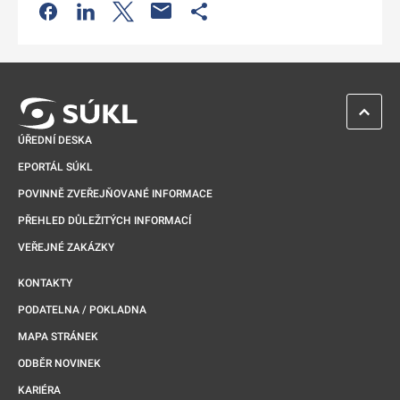
Odkaz se otevře na nové kartě
Odkaz se otevře na nové kartě
Odkaz se otevře na nové kartě
Odkaz se otevře na nové kartě
ZPĚT 
ÚŘEDNÍ DESKA
EPORTÁL SÚKL
POVINNĚ ZVEŘEJŇOVANÉ INFORMACE
PŘEHLED DŮLEŽITÝCH INFORMACÍ
VEŘEJNÉ ZAKÁZKY
KONTAKTY
PODATELNA / POKLADNA
MAPA STRÁNEK
ODBĚR NOVINEK
KARIÉRA