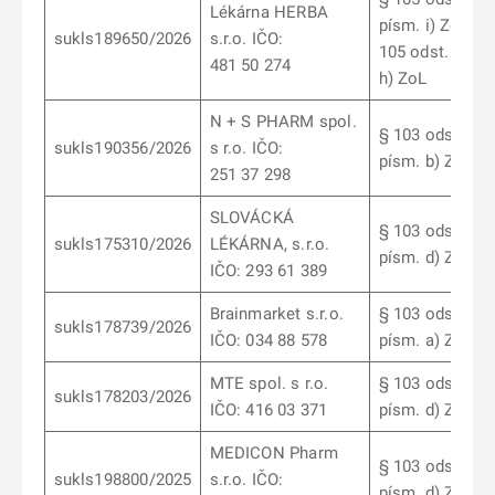
Lékárna HERBA
písm. i) ZoL, §
sukls189650/2026
s.r.o. IČO:
105 odst. 2 pís
481 50 274
h) ZoL
N + S PHARM spol.
§ 103 odst. 7
sukls190356/2026
s r.o. IČO:
písm. b) ZoL
251 37 298
SLOVÁCKÁ
§ 103 odst. 6
sukls175310/2026
LÉKÁRNA, s.r.o.
písm. d) ZoL
IČO: 293 61 389
Brainmarket s.r.o.
§ 103 odst. 1
sukls178739/2026
IČO: 034 88 578
písm. a) ZoL
MTE spol. s r.o.
§ 103 odst. 6
sukls178203/2026
IČO: 416 03 371
písm. d) ZoL
MEDICON Pharm
§ 103 odst. 7
sukls198800/2025
s.r.o. IČO:
písm. d) ZoL