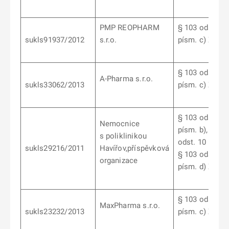
PMP REOPHARM
§ 103 odst. 9
sukls91937/2012
s.r.o.
písm. c) ZoL
§ 103 odst. 6
A-Pharma s.r.o.
sukls33062/2013
písm. c) ZoL
§ 103 odst. 7
Nemocnice
písm. b), § 10
s poliklinikou
odst. 10 písm. 
sukls29216/2011
Havířov,příspěvková
§ 103 odst. 6
organizace
písm. d) ZoL
§ 103 odst. 6
MaxPharma s.r.o.
sukls23232/2013
písm. c) ZoL