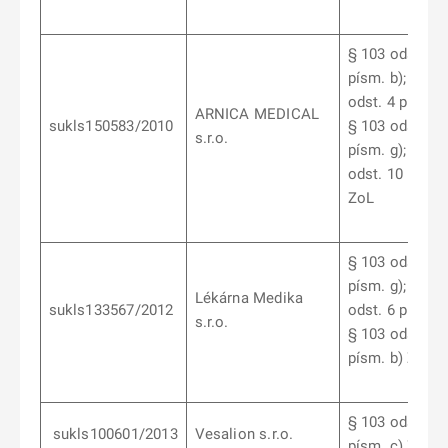
§ 103 odst. 10
písm. b); § 10
odst. 4 písm. d
ARNICA MEDICAL
sukls150583/2010
§ 103 odst. 10
s.r.o.
písm. g); § 10
odst. 10 písm.
ZoL
§ 103 odst. 10
písm. g); § 10
Lékárna Medika
sukls133567/2012
odst. 6 písm. d
s.r.o.
§ 103 odst. 7
písm. b) ZoL
§ 103 odst. 6
sukls100601/2013
Vesalion s.r.o.
písm. c) ZoL