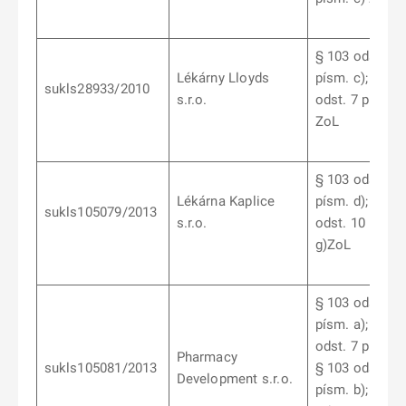
§ 103 odst. 9
Lékárny Lloyds
písm. c); § 10
sukls28933/2010
s.r.o.
odst. 7 písm. b
ZoL
§ 103 odst. 10
Lékárna Kaplice
písm. d); § 10
sukls105079/2013
s.r.o.
odst. 10 písm.
g)ZoL
§ 103 odst. 1
písm. a); § 10
odst. 7 písm. a
Pharmacy
sukls105081/2013
§ 103 odst. 7
Development s.r.o.
písm. b); § 10