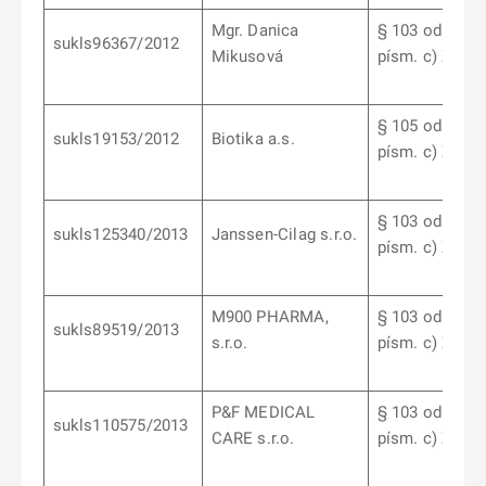
Mgr. Danica
§ 103 odst. 9
sukls96367/2012
Mikusová
písm. c) ZoL
§ 105 odst. 5
sukls19153/2012
Biotika a.s.
písm. c) ZoL
§ 103 odst. 6
sukls125340/2013
Janssen-Cilag s.r.o.
písm. c) ZoL
M900 PHARMA,
§ 103 odst. 9
sukls89519/2013
s.r.o.
písm. c) ZoL
P&F MEDICAL
§ 103 odst. 6
sukls110575/2013
CARE s.r.o.
písm. c) ZoL