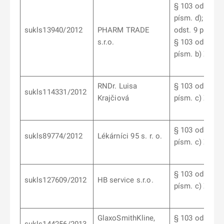
§ 103 odst. 6
písm. d); §103
sukls13940/2012
PHARM TRADE
odst. 9 písm. c
s.r.o.
§ 103 odst. 7
písm. b) ZoL
RNDr. Luisa
§ 103 odst. 9
sukls114331/2012
Krajčiová
písm. c) ZoL
§ 103 odst. 9
sukls89774/2012
Lékárníci 95 s. r. o.
písm. c) ZoL
§ 103 odst. 9
sukls127609/2012
HB service s.r.o.
písm. c) ZoL
GlaxoSmithKline,
§ 103 odst. 6