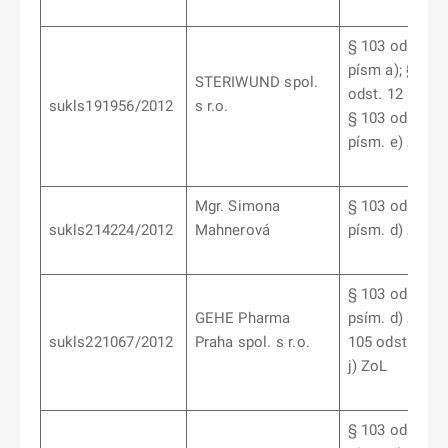
§ 103 odst. 1
písm a); §103
STERIWUND spol.
odst. 12 písm 
sukls191956/2012
s r.o.
§ 103 odst. 12
písm. e) ZoL
Mgr. Simona
§ 103 odst. 10
sukls214224/2012
Mahnerová
písm. d) ZoL
§ 103 odst. 6
GEHE Pharma
psím. d) ZoL, 
sukls221067/2012
Praha spol. s r.o.
105 odst. 2 pí
j) ZoL
§ 103 odst. 9