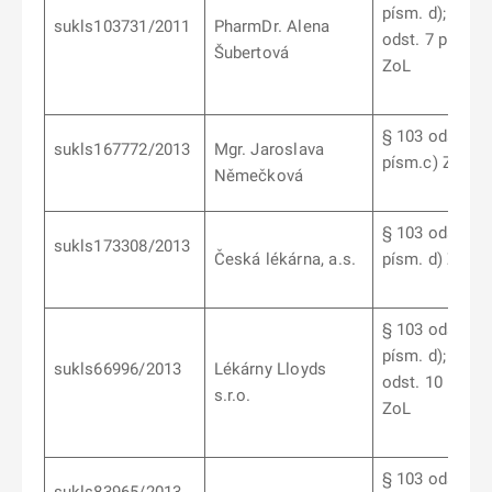
písm. d);
§
10
sukls103731/2011
PharmDr. Alena
odst. 7 písm. b
Šubertová
ZoL
§ 103 odst. 6
sukls167772/2013
Mgr. Jaroslava
písm.c) ZoL
Němečková
§ 103 odst. 10
sukls173308/2013
Česká lékárna, a.s.
písm. d) ZoL
§ 103 odst. 10
písm. d);
§ 10
sukls66996/2013
Lékárny Lloyds
odst. 10 písm.
s.r.o.
ZoL
§ 103 odst. 6