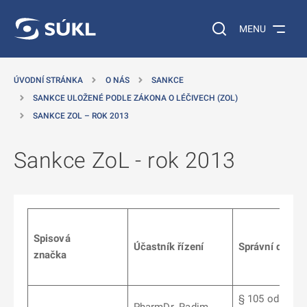
 NA HLAVNÍ OBSAH
Vyhledávání na web
MENU
ÚVODNÍ STRÁNKA
O NÁS
SANKCE
SANKCE ULOŽENÉ PODLE ZÁKONA O LÉČIVECH (ZOL)
SANKCE ZOL – ROK 2013
Sankce ZoL - rok 2013
Spisová
Účastník řízení
Správní delikt
značka
§ 105 odst. 5