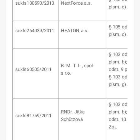
sukls100590/2013
NextForce a.s.
písm. c) ZoL
§ 105 odst. 5
sukls264039/2011
HEATON a.s.
písm. c) ZoL
§ 103 odst. 7
písm. b); § 10
B. M. T. L., spol.
sukls60505/2011
odst. 9 písm. b
s r.o.
§ 103 odst. 10
písm. g) ZoL
§ 103 odst. 7
RNDr. Jitka
písm. b); § 10
sukls81759/2011
Schützová
odst. 10 písm.
ZoL