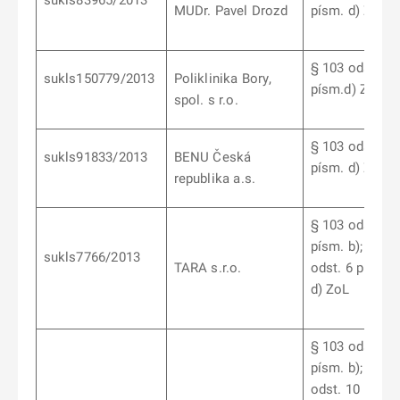
sukls83965/2013
MUDr. Pavel Drozd
písm. d) ZoL
§ 103 odst. 9
sukls150779/2013
Poliklinika Bory,
písm.d) ZoL
spol. s r.o.
§ 103 odst. 6
sukls91833/2013
BENU Česká
písm. d)
ZoL
republika a.s.
§ 103 odst. 7
písm. b);
§ 10
sukls7766/2013
TARA s.r.o.
odst. 6 písm.
d)
ZoL
§ 103 odst. 7
písm. b);
§ 10
odst. 10 písm. 