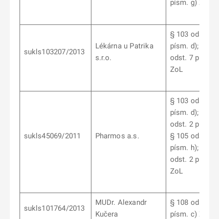
písm. g) ZoL
§ 103 odst. 6
Lékárna u Patrika
písm. d); § 10
sukls103207/2013
s.r.o.
odst. 7 písm. b
ZoL
§ 103 odst. 6
písm. d); § 10
odst. 2 písm. a
sukls45069/2011
Pharmos a.s.
§ 105 odst. 2
písm. h); § 10
odst. 2 písm. j
ZoL
MUDr. Alexandr
§ 108 odst. 6
sukls101764/2013
Kučera
písm. c) ZoL