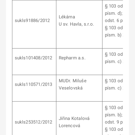
§ 103 odst. 6
písm. d); § 10
Lékárna
sukls91886/2012
odst. 6 písm. d
U sv. Havla, s.r.o.
§ 103 odst. 7
písm. b) ZoL
§ 103 odst. 9
sukls101408/2012
Repharm a.s.
písm. c) ZoL
MUDr. Miluše
§ 103 odst. 6
sukls110571/2013
Veselovská
písm. c) ZoL
§ 103 odst. 7
písm. b); § 10
Jiřina Kotalová
sukls253512/2012
odst. 9 písm. d
Lorencová
§ 103 odst. 10