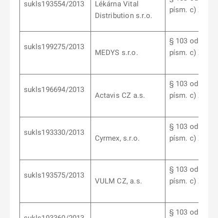
sukls193554/2013
Lékárna Vital
písm. c) ZoL
Distribution s.r.o.
§ 103 odst. 6
sukls199275/2013
MEDYS s.r.o.
písm. c) ZoL
§ 103 odst. 6
sukls196694/2013
Actavis CZ a.s.
písm. c) ZoL
§ 103 odst. 6
sukls193330/2013
Cyrmex, s.r.o.
písm. c) ZoL
§ 103 odst. 6
sukls193575/2013
VULM CZ, a.s.
písm. c) ZoL
§ 103 odst. 6