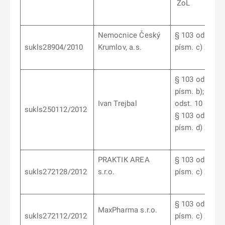
ZoL
Nemocnice Český
§ 103 odst. 9
sukls28904/2010
Krumlov, a.s.
písm. c) ZoL
§ 103 odst. 7
písm. b); § 10
Ivan Trejbal
odst. 10 písm. 
sukls250112/2012
§ 103 odst. 6
písm. d) ZoL
PRAKTIK AREA
§ 103 odst. 6
sukls272128/2012
s.r.o.
písm. c) ZoL
§ 103 odst. 6
MaxPharma s.r.o.
sukls272112/2012
písm. c) ZoL