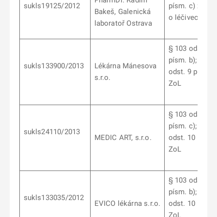
PharmDr. Radim
sukls19125/2012
písm. c) záko
Bakeš, Galenická
o léčivech
laboratoř Ostrava
§ 103 odst. 7
písm. b);
§ 10
sukls133900/2013
Lékárna Mánesova
odst. 9 písm. b
s.r.o.
ZoL
§ 103 odst. 9
písm. c); § 10
sukls24110/2013
MEDIC ART, s.r.o.
odst. 10 písm.
ZoL
§ 103 odst. 7
písm. b); § 10
sukls133035/2012
EVICO lékárna s.r.o.
odst. 10 písm.
ZoL