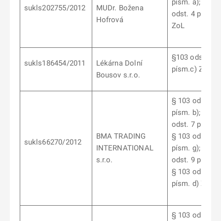
písm. a); § 10
sukls202755/2012
MUDr. Božena
odst. 4 písm. d
Hofrová
ZoL
§103 odst. 9
sukls186454/2011
Lékárna Dolní
písm.c) ZoL
Bousov s.r.o.
§ 103 odst. 10
písm. b);
§
10
odst. 7 písm. b
BMA TRADING
§
103 odst. 10
sukls66270/2012
INTERNATIONAL
písm. g);
§
10
s.r.o.
odst. 9 písm. c
§
103 odst. 10
písm. d) ZoL
§ 103 odst. 6