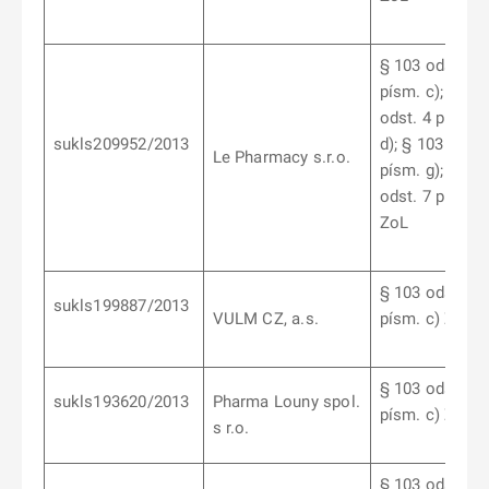
§ 103 odst. 9
písm. c);
§ 10
odst. 4 písm.
sukls209952/2013
d);
§ 103 odst.
Le Pharmacy s.r.o.
písm. g);
§ 10
odst. 7 písm. b
ZoL
§ 103 odst. 6
sukls199887/2013
VULM CZ, a.s.
písm. c) ZoL
§ 103 odst. 6
sukls193620/2013
Pharma Louny spol.
písm. c) ZoL
s r.o.
§ 103 odst. 6