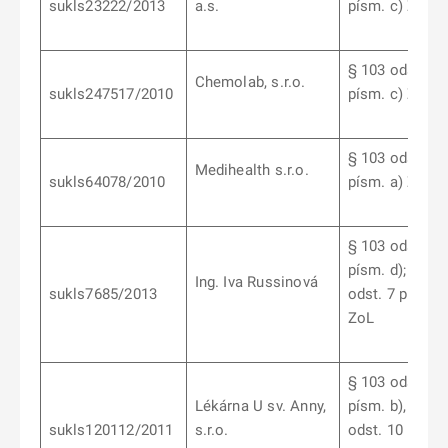
sukls23222/2013
a.s.
písm. c) ZoL
§ 103 odst. 12
Chemolab, s.r.o.
sukls247517/2010
písm. c) ZoL
§ 103 odst. 1
Medihealth s.r.o.
sukls64078/2010
písm. a) ZoL
§ 103 odst. 6
písm. d); § 10
Ing. Iva Russinová
sukls7685/2013
odst. 7 písm. b
ZoL
§ 103 odst. 7
Lékárna U sv. Anny,
písm. b), § 10
sukls120112/2011
s.r.o.
odst. 10 písm.