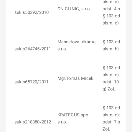
písm. a), § 10
ON CLINIC, s.r.o.
odst. 4 písm. d
sukls50392/2010
§ 103 odst. 4
písm. c) ZoL
Mendelova lékárna,
§ 103 odst. 7
sukls264745/2011
s.r.o.
písm. b) ZoL
§ 103 odst. 6
písm. d), § 10
Mgr.Tomáš Micek
sukls65720/2011
odst. 10 písm.
g) ZoL
§ 103 odst. 6
KRATEGUS spol.
písm. d); § 10
sukls218380/2012
s r.o.
odst. 7 písm. b
ZoL