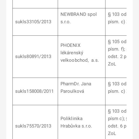
NEWBRAND spol
§ 103 odst. 6
sukls33105/2013
s.r.o.
písm. c) ZoL
§ 105 odst. 2
PHOENIX
písm. f); § 105
lékárenský
sukls80891/2013
odst. 2 písm. j
velkoobchod, a.s.
ZoL
PharmDr. Jana
§ 103 odst. 9
sukls158008/2011
Paroulková
písm. c) ZoL
§ 103 odst. 9
Poliklinika
písm c); § 103
sukls75570/2013
Hrabůvka s.r.o.
odst. 6 písm. d
ZoL