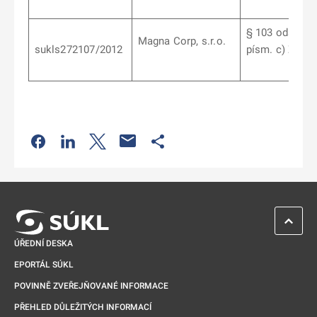
§ 103 odst. 6
Magna Corp, s.r.o.
sukls272107/2012
písm. c) ZoL
Odkaz se otevře na nové kartě
Odkaz se otevře na nové kartě
Odkaz se otevře na nové kartě
Odkaz se otevře na nové kartě
ZPĚT 
ÚŘEDNÍ DESKA
EPORTÁL SÚKL
POVINNĚ ZVEŘEJŇOVANÉ INFORMACE
PŘEHLED DŮLEŽITÝCH INFORMACÍ