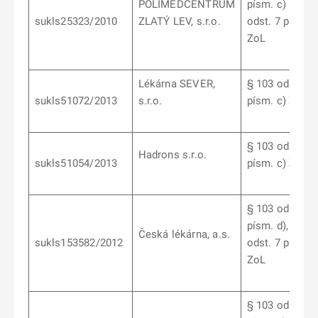
POLIMEDCENTRUM
písm. c) a § 1
sukls25323/2010
ZLATÝ LEV, s.r.o.
odst. 7 písm. b
ZoL
Lékárna SEVER,
§ 103 odst. 6
sukls51072/2013
s.r.o.
písm. c) ZoL
§ 103 odst. 6
Hadrons s.r.o.
sukls51054/2013
písm. c) ZoL
§ 103 odst. 6
písm. d), § 10
Česká lékárna, a.s.
sukls153582/2012
odst. 7 písm. b
ZoL
§ 103 odst. 1