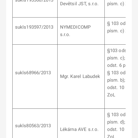
sukls193360/2013
Devětsil JST, s.r.o.
písm. c) ZoL
§ 103 odst. 6
sukls193597/2013
NYMEDICOMP
písm. c) ZoL
s.r.o.
§103 odst. 9
písm. c); § 10
odst. 6 písm. d
sukls68966/2013
§ 103 odst. 7
M
gr. Karel Labudek
písm. b); § 10
odst. 10 písm.
ZoL
§ 103 odst. 9
písm. d); § 10
sukls80563/2013
Lékárna AVE s.r.o.
odst. 10 písm.
ZoL