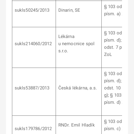
§ 103 odst. 1
sukls50245/2013
Dinarin, SE
písm. a) ZoL
§ 103 odst. 6
Lékárna
písm. d); § 10
sukls214060/2012
u nemocnice spol
odst. 7 písm. b
s.r.o.
ZoL
§ 103 odst. 10
písm. d); § 10
sukls53887/2013
Česká lékárna, a.s.
odst. 10 písm.
g); § 103 odst.
písm. d) ZoL
§ 103 odst. 9
RNDr. Emil Hladík
sukls179786/2012
písm. c) ZoL