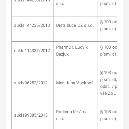
sukls144256/2013
s.r.o.
písm. c) ZoL
§ 103 odst. 6
sukls144235/2013
Distribuce CZ s.r.o.
písm. c) ZoL
PharmDr. Ludvík
§ 103 odst. 9
sukls114337/2012
Bazjuk
písm. c) ZoL
§ 103 odst. 6
písm. d), § 10
sukls96253/2012
Mgr. Jana Vacková
odst. 7 písm. b
vše ZoL
Rodinná lékárna
§ 103 odst. 6
sukls99885/2013
s.r.o.
písm. c) ZoL