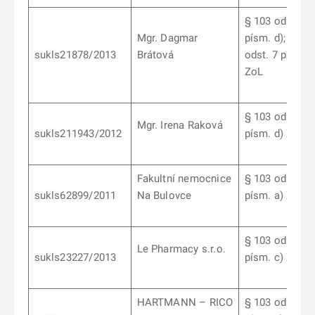
§ 103 odst. 6
Mgr. Dagmar
písm. d); § 10
sukls21878/2013
Brátová
odst. 7 písm. b
ZoL
§ 103 odst. 6
Mgr. Irena Raková
sukls211943/2012
písm. d) ZoL
Fakultní nemocnice
§ 103 odst. 5
sukls62899/2011
Na Bulovce
písm. a) ZoL
§ 103 odst. 6
Le Pharmacy s.r.o.
sukls23227/2013
písm. c) ZoL
HARTMANN – RICO
§ 103 odst. 6