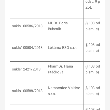
odst. 9 písm. d
ZoL
MUDr. Boris
§ 103 odst. 6
sukls100586/2013
Bubeník
písm. c) ZoL
§ 103 odst. 6
sukls100584/2013
Lékárna ESO s.r.o.
písm. c) ZoL
PharmDr. Hana
§ 103 odst. 7
sukls12421/2013
Ptáčková
písm. b) ZoL
Nemocnice Valtice
§ 103 odst. 6
sukls100588/2013
s.r.o.
písm. c) ZoL
§ 103 odst. 6