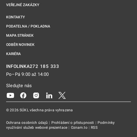
VEŘEJNÉ ZAKÁZKY
KONTAKTY
PODATELNA / POKLADNA
MAPA STRÁNEK
ODBĚR NOVINEK
KARIÉRA
272 185 333
INFOLINKA
Po–Pá 9:00 až 14:00
Sledujte nás
Odkaz se otevře na nové kartě
Odkaz se otevře na nové kartě
Odkaz se otevře na nové kartě
Odkaz se otevře na nové kartě
Odkaz se otevře na nové kartě
© 2026 SÚKL všechna práva vyhrazena
Ochrana osobních údajů
|
Prohlášení o přístupnosti
|
Podmínky
využívání služeb webové prezentace
|
Oznam.to
|
RSS