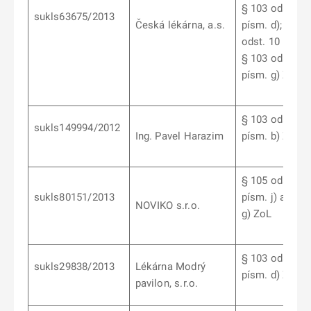
§ 103 odst. 4
sukls63675/2013
Česká lékárna, a.s.
písm. d);
§ 10
odst. 10 písm. 
§ 103 odst. 10
písm. g)
ZoL
§ 103 odst. 7
sukls149994/2012
Ing. Pavel Harazim
písm. b) ZoL
§ 105 odst. 2
sukls80151/2013
písm. j) a písm
NOVIKO s.r.o.
g) ZoL
§ 103 odst. 6
sukls29838/2013
Lékárna Modrý
písm. d) ZoL
pavilon, s.r.o.