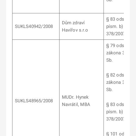
§ 83 odst. 5
Dům zdraví
SUKLS40942/2008
písm. b) záko
Havířov s.r.o
378/2007 Sb.
§ 79 odst. 3 a
zákona 378/2
Sb.
§ 82 odst. 1
zákona 378/2
Sb.
MUDr. Hynek
SUKLS48965/2008
Navrátil, MBA
§ 83 odst. 5
písm. b) záko
378/2007 Sb.
§ 101 odst. 5