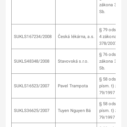
zákona 378/2
Sb.
§ 79 odst.
SUKLS167234/2008
Česká lékárna, a.s.
4 zákona
378/2007 Sb.
§ 76 odst. 3
SUKLS48348/2008
Stavovská s.r.o.
zákona 378/2
Sb.
§ 58 odst. 5
SUKLS16523/2007
Pavel Trampota
písm. t) záko
79/1997 Sb.
§ 58 odst. 5
SUKLS36625/2007
Tuyen Nguyen Bá
písm. t) záko
79/1997 Sb.