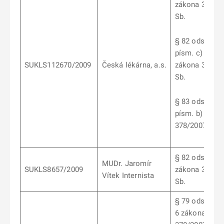
zákona 378/2
Sb.
§ 82 odst. 3
písm. c) a e)
SUKLS112670/2009
Česká lékárna, a.s.
zákona 378/2
Sb.
§ 83 odst. 5
písm. b) záko
378/2007 Sb.
§ 82 odst. 2
MUDr. Jaromír
SUKLS8657/2009
zákona 378/2
Vítek Internista
Sb.
§ 79 odst. 3, 4,
6 zákona