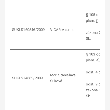
§ 105 odst. 2
písm. j)
SUKLS160546/2009
VICARIA s.r.o.
zákona 378/2
Sb.
§ 103 odst. 7
písm. a), b),
odst. 4 písm. d
Mgr. Stanislava
SUKLS14662/2009
Suková
odst. 9 písm b
zákona 378/2
Sb.