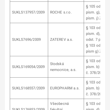
§ 105 odst. 2
SUKLS137957/2009
ROCHE s.r.o.
písm. g), § 10
písm. j) ZoL
§ 103 odst. 4
písm. d), § 10
SUKLS7696/2009
ZATEREV a.s.
odst. 7 písm. b
§ 103 odst. 10
písm g) ZoL
§
103
odst.
10
Stodská
SUKLS
169054
/2009
písm. b)
zák.
nemocnice, a.s.
č. 378/2007 S
§
103
odst.
10
SUKLS
168557
/2009
EUROPHARM a.s.
písm. b)
zák.
č. 378/2007 S
Všeobecná
§ 103 odst. 5
SUKLS176953/2009
fakultní
písm. d) zák.