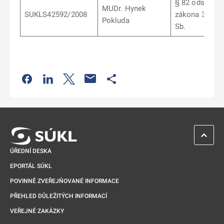
§ 82 odst. 2
MUDr. Hynek
SUKLS42592/2008
zákona 378/2
Pokluda
Sb.
Odkaz se otevře na nové kartě
Odkaz se otevře na nové kartě
Odkaz se otevře na nové kartě
Odkaz se otevře na nové kartě
ZPĚT 
ÚŘEDNÍ DESKA
EPORTÁL SÚKL
POVINNĚ ZVEŘEJŇOVANÉ INFORMACE
PŘEHLED DŮLEŽITÝCH INFORMACÍ
VEŘEJNÉ ZAKÁZKY