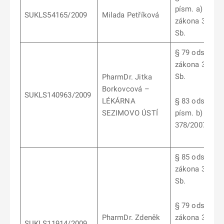
písm. a) a b)
SUKLS54165/2009
Milada Petříková
zákona 378/2
Sb.
§ 79 odst. 3
zákona 378/2
Sb.
PharmDr. Jitka
Borkovcová –
SUKLS140963/2009
LÉKÁRNA
§ 83 odst.5
SEZIMOVO ÚSTÍ
písm. b) záko
378/2007 Sb.
§ 85 odst. 1
zákona 378/2
Sb.
§ 79 odst. 3
PharmDr. Zdeněk
zákona 378/2
SUKLS11914/2009