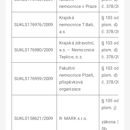
nemocnice v Praze
č. 378/2007 S
Krajská
§ 103 odst. 5
SUKLS176976/2009
nemocnice T.Bati,
písm. d) zák.
a.s.
č. 378/2007 S
Krajská zdravotní,
§ 103 odst. 5
SUKLS176980/2009
a.s. – Nemocnice
písm. d) zák.
Teplice, o.z.
č. 378/2007 S
Fakultní
§ 103 odst. 5
nemocnice Plzeň,
písm. d) zák.
SUKLS176959/2009
příspěvková
č. 378/2007 S
organizace
§ 105 odst. 2
písm. j)
SUKLS158621/2009
R- MARK s.r.o.
zákona 378/2
Sb.