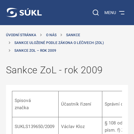
 NA HLAVNÍ OBSAH
Vyhledávání na web
MENU
ÚVODNÍ STRÁNKA
O NÁS
SANKCE
SANKCE ULOŽENÉ PODLE ZÁKONA O LÉČIVECH (ZOL)
SANKCE ZOL – ROK 2009
Sankce ZoL - rok 2009
Spisová
Účastník řízení
Správní delikt
značka
§ 108 odst. 1
SUKLS139650/2009
Václav Kloz
písm. f) ZoL