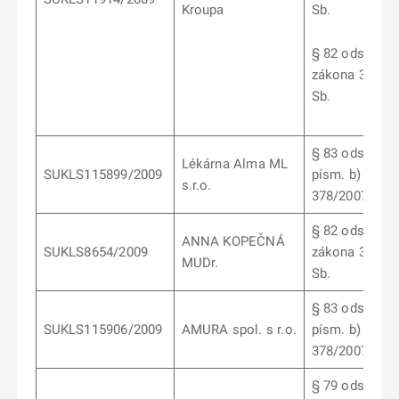
Kroupa
Sb.
§ 82 odst. 4
zákona 378/2
Sb.
§ 83 odst. 5
Lékárna Alma ML
SUKLS115899/2009
písm. b) záko
s.r.o.
378/2007 Sb.
§ 82 odst 2
ANNA KOPEČNÁ
SUKLS8654/2009
zákona 378/2
MUDr.
Sb.
§ 83 odst. 5
SUKLS115906/2009
AMURA spol. s r.o.
písm. b) záko
378/2007 Sb.
§ 79 odst. 5