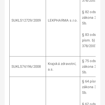
378/2007 Sb.
§ 82 odst. 2
zákona 378/2
SUKLS12729/2009
LEKPHARMA s.r.o.
Sb.
§ 83 odst. 5
písm. b) záko
378/2007 Sb.
§ 75 odst. 3
Krajská zdravotní,
SUKLS76196/2008
zákona 378/2
a.s.
Sb.
§ 64 písm. b)
zákona 378/2
Sb.
§ 62 odst. 1