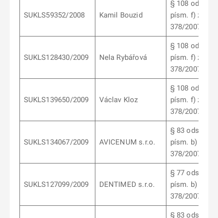
§ 108 odst. 1
SUKLS59352/2008
Kamil Bouzid
písm. f) záko
378/2007 Sb.
§ 108 odst. 1
SUKLS128430/2009
Nela Rybářová
písm. f) záko
378/2007 Sb.
§ 108 odst. 1
SUKLS139650/2009
Václav Kloz
písm. f) záko
378/2007 Sb.
§ 83 odst. 5
SUKLS134067/2009
AVICENUM s.r.o.
písm. b) záko
378/2007 Sb.
§ 77 odst. 1
SUKLS127099/2009
DENTIMED s.r.o.
písm. b) záko
378/2007 Sb.
§ 83 odst. 5