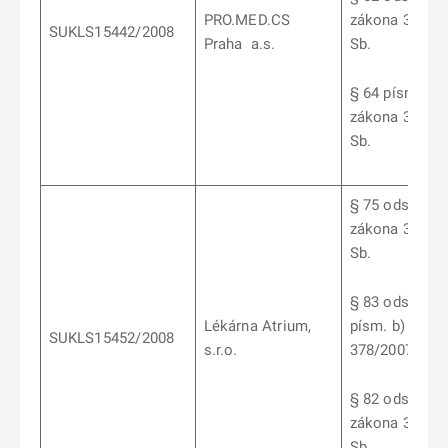
PRO.MED.CS
zákona 378/2
SUKLS15442/2008
Praha a.s.
Sb.
§ 64 písm j). 1
zákona 378/2
Sb.
§ 75 odst. 3
zákona 378/2
Sb.
§ 83 odst. 5
Lékárna Atrium,
písm. b) záko
SUKLS15452/2008
s.r.o.
378/2007 Sb.
§ 82 odst. 1
zákona 378/2
Sb.