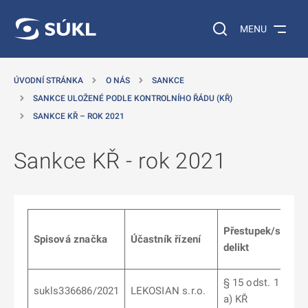
 NA HLAVNÍ OBSAH
Vyhledávání na web
MENU
ÚVODNÍ STRÁNKA
O NÁS
SANKCE
SANKCE ULOŽENÉ PODLE KONTROLNÍHO ŘÁDU (KŘ)
SANKCE KŘ – ROK 2021
Sankce KŘ - rok 2021
Přestupek/správn
Spisová značka
Účastník řízení
delikt
§ 15 odst. 1 písm.
sukls336686/2021
LEKOSIAN s.r.o.
a) KŘ