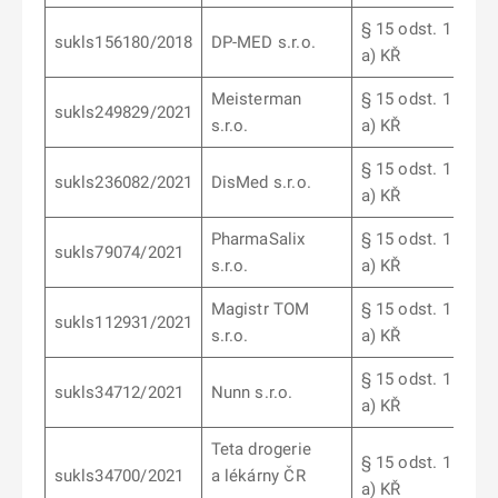
§ 15 odst. 1 písm.
sukls156180/2018
DP-MED s.r.o.
a) KŘ
Meisterman
§ 15 odst. 1 písm.
sukls249829/2021
s.r.o.
a) KŘ
§ 15 odst. 1 písm.
sukls236082/2021
DisMed s.r.o.
a) KŘ
PharmaSalix
§ 15 odst. 1 písm.
sukls79074/2021
s.r.o.
a) KŘ
Magistr TOM
§ 15 odst. 1 písm.
sukls112931/2021
s.r.o.
a) KŘ
§ 15 odst. 1 písm.
sukls34712/2021
Nunn s.r.o.
a) KŘ
Teta drogerie
§ 15 odst. 1 písm.
sukls34700/2021
a lékárny ČR
a) KŘ