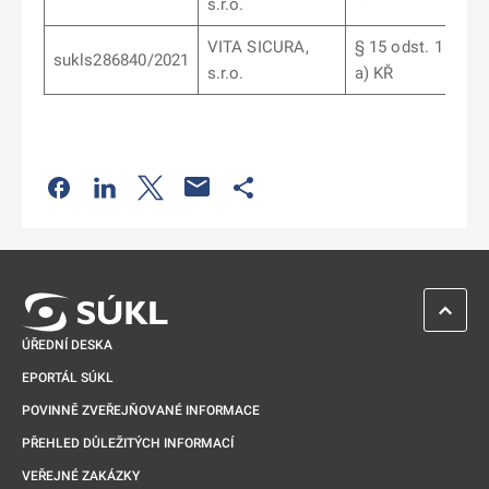
s.r.o.
VITA SICURA,
§ 15 odst. 1 písm.
sukls286840/2021
s.r.o.
a) KŘ
Odkaz se otevře na nové kartě
Odkaz se otevře na nové kartě
Odkaz se otevře na nové kartě
Odkaz se otevře na nové kartě
ZPĚT 
ÚŘEDNÍ DESKA
EPORTÁL SÚKL
POVINNĚ ZVEŘEJŇOVANÉ INFORMACE
PŘEHLED DŮLEŽITÝCH INFORMACÍ
VEŘEJNÉ ZAKÁZKY