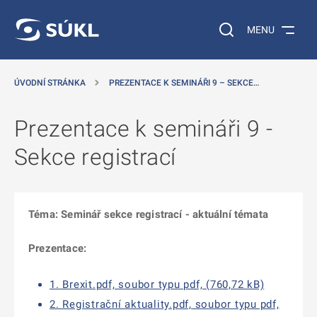
 NA HLAVNÍ OBSAH
Vyhledávání na web
MENU
ÚVODNÍ STRÁNKA
PREZENTACE K SEMINÁŘI 9 – SEKCE…
Prezentace k semináři 9 -
Sekce registrací
Téma: Seminář sekce registrací - aktuální témata
Prezentace:
1. Brexit.pdf, soubor typu pdf, (760,72 kB)
2. Registrační aktuality.pdf, soubor typu pdf,