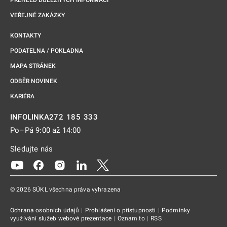
PŘEHLED DŮLEŽITÝCH INFORMACÍ
VEŘEJNÉ ZAKÁZKY
KONTAKTY
PODATELNA / POKLADNA
MAPA STRÁNEK
ODBĚR NOVINEK
KARIÉRA
272 185 333
INFOLINKA
Po–Pá 9:00 až 14:00
Sledujte nás
Odkaz se otevře na nové kartě
Odkaz se otevře na nové kartě
Odkaz se otevře na nové kartě
Odkaz se otevře na nové kartě
Odkaz se otevře na nové kartě
© 2026 SÚKL všechna práva vyhrazena
Ochrana osobních údajů
|
Prohlášení o přístupnosti
|
Podmínky
využívání služeb webové prezentace
|
Oznam.to
|
RSS