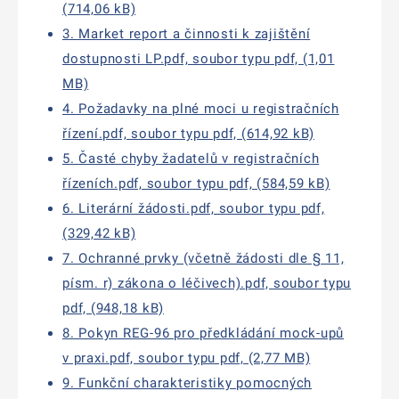
(714,06 kB)
3. Market report a činnosti k zajištění
dostupnosti LP.pdf, soubor typu pdf, (1,01
MB)
4. Požadavky na plné moci u registračních
řízení.pdf, soubor typu pdf, (614,92 kB)
5. Časté chyby žadatelů v registračních
řízeních.pdf, soubor typu pdf, (584,59 kB)
6. Literární žádosti.pdf, soubor typu pdf,
(329,42 kB)
7. Ochranné prvky (včetně žádosti dle § 11,
písm. r) zákona o léčivech).pdf, soubor typu
pdf, (948,18 kB)
8. Pokyn REG-96 pro předkládání mock-upů
v praxi.pdf, soubor typu pdf, (2,77 MB)
9. Funkční charakteristiky pomocných