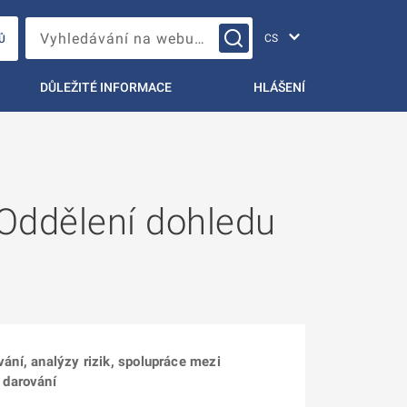
Změna jazyka
Vyhledávání na webu…
Ů
DŮLEŽITÉ INFORMACE
HLÁŠENÍ
(Oddělení dohledu
í, analýzy rizik, spolupráce mezi
 darování