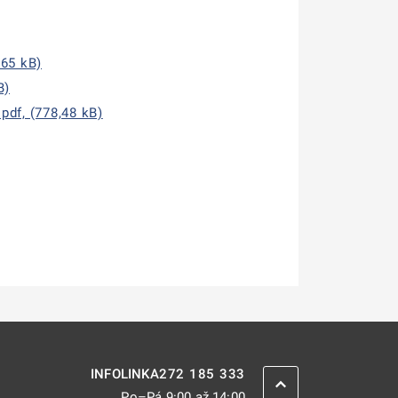
,65 kB)
B)
df, (778,48 kB)
272 185 333
INFOLINKA
ZPĚT NAHORU
Po–Pá 9:00 až 14:00