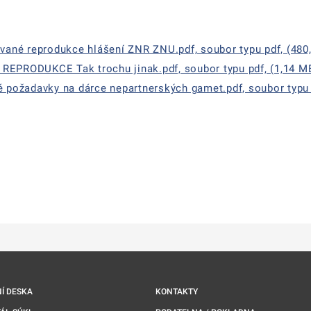
ané reprodukce hlášení ZNR ZNU.pdf, soubor typu pdf, (480
PRODUKCE Tak trochu jinak.pdf, soubor typu pdf, (1,14 M
požadavky na dárce nepartnerských gamet.pdf, soubor typu p
ě
é kartě
ře na nové kartě
Í DESKA
KONTAKTY