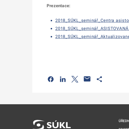
Prezentace:
2018_SÚKL_seminář_Centra asistov
2018_SÚKL_seminář_ASISTOVANÁ RE
2018_SÚKL_seminář_Aktualizované 
Odkaz se otevře na nové kartě
Odkaz se otevře na nové kart
Odkaz se otevře na nov
Odkaz se otev
ÚŘEDN