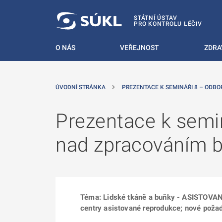
 NA HLAVNÍ OBSAH
STÁTNÍ ÚSTAV
PRO KONTROLU LÉČIV
O NÁS
VEŘEJNOST
ZDRA
ÚVODNÍ STRÁNKA
PREZENTACE K SEMINÁŘI 8 – ODBO
Prezentace k semin
nad zpracováním b
Téma: Lidské tkáně a buňky - ASISTOVAN
centry asistované reprodukce; nové poža