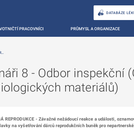
DATABÁZE LÉK
VOTNIČTÍ PRACOVNÍCI
PRŮMYSL A ORGANIZACE
R…
áři 8 - Odbor inspekční 
iologických materiálů)
Á REPRODUKCE - Závažné nežádoucí reakce a události, oznamován
davky na vyšetřování dárců reprodukčních buněk pro nepartnerské