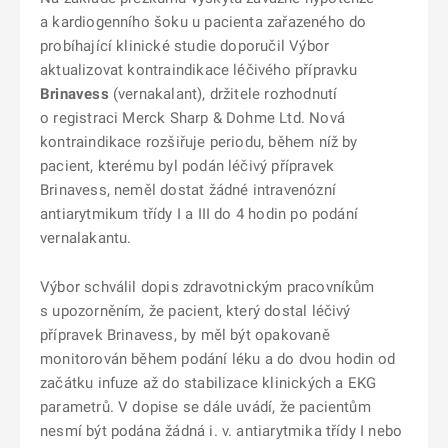
a kardiogenního šoku u pacienta zařazeného do
probíhající klinické studie doporučil Výbor
aktualizovat kontraindikace léčivého přípravku
Brinavess
(vernakalant), držitele rozhodnutí
o registraci Merck Sharp & Dohme Ltd. Nová
kontraindikace rozšiřuje periodu, během níž by
pacient, kterému byl podán léčivý přípravek
Brinavess, neměl dostat žádné intravenózní
antiarytmikum třídy I a III do 4 hodin po podání
vernalakantu.
Výbor schválil dopis zdravotnickým pracovníkům
s upozorněním, že pacient, který dostal léčivý
přípravek Brinavess, by měl být opakovaně
monitorován během podání léku a do dvou hodin od
začátku infuze až do stabilizace klinických a EKG
parametrů. V dopise se dále uvádí, že pacientům
nesmí být podána žádná i. v. antiarytmika třídy I nebo