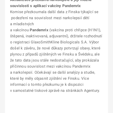
souvislosti s aplikací vakcíny Pandemrix
Komise přezkoumala další data z Finska týkající se
podezření na souvislost mezi narkolepsií dětí
a mladistvých
a vakcínou
Pandemrix
(vakcína proti chřipce (H1N1),
štěpená, inaktivovaná, adjuvantní), držitele rozhodnutí
o registraci GlaxoSmithKline Biologicals S.A. Výbor
došel k závěru, že nové důkazy potvrzují obavy, které
plynou z případů zjištěných ve Finsku a Švédsku, ale
že tato data jsou stále nedostačující, aby prokázala
příčinnou souvislost mezi vakcínou Pandemrix
a narkolepsií. Očekávají se další analýzy a studie,
které by měly objasnit zjištění ve Finsku. Více
informací o tomto přezkumu je k dispozici
v samostatné tiskové zprávě na stránkách Agentury.