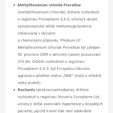
Methylthioninium chloride Proveblue
(methylthioninium chloride), držitele rozhodnutí
o registraci Provepharm S.A.S, určený k akutní
symptomatické léčbě methemoglobinémie
indukované v léčivými
a chemickými přípravky. Přezkum LP
Methythioninium chloride Proveblue byl zahájen
30. prosince 2009 s aktivním časem posuzování
210 dní. Držiteli rozhodnutí o registraci
Provepharm S.A.S. byl Evropskou lékovou
agenturou přidělen status „SME“ (malý a středně
velký podnik).
Rasilamlo
(aliskiren/amlodipine), držitele
rozhodnutí o registraci Novartis Europharm Ltd.,
určený k léčbě esenciální hypertenze u dospělých
pacientů, jejichž krevní tlak není adekvátně