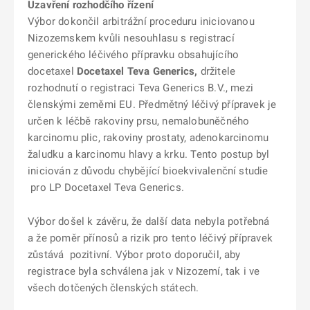
Uzavření rozhodčího řízení
Výbor dokončil arbitrážní proceduru iniciovanou
Nizozemskem kvůli nesouhlasu s registrací
generického léčivého přípravku obsahujícího
docetaxel
Docetaxel Teva Generics,
držitele
rozhodnutí o registraci Teva Generics B.V., mezi
členskými zeměmi EU. Předmětný léčivý přípravek je
určen k léčbě rakoviny prsu, nemalobuněčného
karcinomu plic, rakoviny prostaty, adenokarcinomu
žaludku a karcinomu hlavy a krku. Tento postup byl
iniciován z důvodu chybějící bioekvivalenční studie
pro LP Docetaxel Teva Generics.
Výbor došel k závěru, že další data nebyla potřebná
a že poměr přínosů a rizik pro tento léčivý přípravek
zůstává pozitivní. Výbor proto doporučil, aby
registrace byla schválena jak v Nizozemí, tak i ve
všech dotčených členských státech.