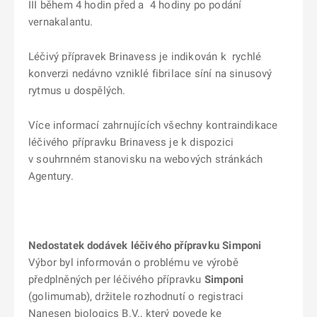
III během 4 hodin před a 4 hodiny po podání
vernakalantu.
Léčivý přípravek Brinavess je indikován k rychlé
konverzi nedávno vzniklé fibrilace síní na sinusový
rytmus u dospělých.
Více informací zahrnujících všechny kontraindikace
léčivého přípravku Brinavess je k dispozici
v souhrnném stanovisku na webových stránkách
Agentury.
Nedostatek dodávek léčivého přípravku Simponi
Výbor byl informován o problému ve výrobě
předplněných per léčivého přípravku
Simponi
(golimumab), držitele rozhodnutí o registraci
Nanesen biologics B.V., který povede ke