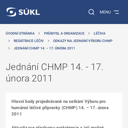
 NA HLAVNÍ OBSAH
Vyhledávání na web
MENU
ÚVODNÍ STRÁNKA
PRŮMYSL A ORGANIZACE
LÉČIVA
REGISTRACE LÉČIV
ODKAZY NA JEDNÁNÍ VÝBORU CHMP
JEDNÁNÍ CHMP 14. – 17. ÚNORA 2011
Jednání CHMP 14. - 17.
února 2011
Hlavní body projednávané na setkání Výboru pro
humánní léčivé přípravky (CHMP) 14. – 17. února
2011
Aktualizace přezkumu narkolepsie a její možné