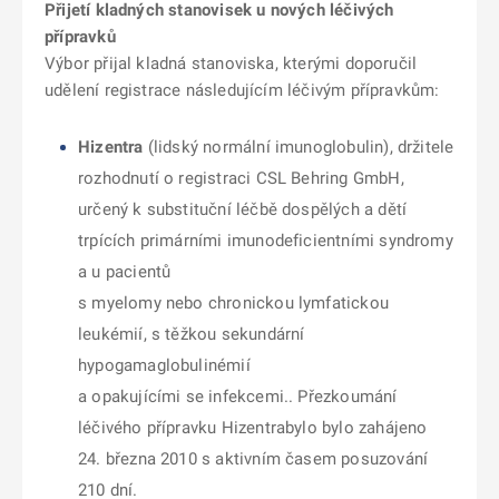
Přijetí kladných stanovisek u nových léčivých
přípravků
Výbor přijal kladná stanoviska, kterými doporučil
udělení registrace následujícím léčivým přípravkům:
Hizentra
(lidský normální imunoglobulin), držitele
rozhodnutí o registraci CSL Behring GmbH,
určený k substituční léčbě dospělých a dětí
trpících primárními imunodeficientními syndromy
a u pacientů
s myelomy nebo chronickou lymfatickou
leukémií, s těžkou sekundární
hypogamaglobulinémií
a opakujícími se infekcemi.. Přezkoumání
léčivého přípravku Hizentrabylo bylo zahájeno
24. března 2010 s aktivním časem posuzování
210 dní.