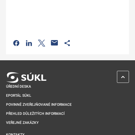
Odkaz se otevře na nové kartě
Odkaz se otevře na nové kartě
Odkaz se otevře na nové kartě
Odkaz se otevře na nové kartě
ZPĚT 
ÚŘEDNÍ DESKA
EPORTÁL SÚKL
POVINNĚ ZVEŘEJŇOVANÉ INFORMACE
PŘEHLED DŮLEŽITÝCH INFORMACÍ
VEŘEJNÉ ZAKÁZKY
KONTAKTY