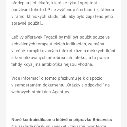
předepisující lékaře, které se týkají spojitosti
používání tohoto LP se zvýšenou úmrtností zjištěnou
v rámci klinických studií, tak, aby bylo zajištěno jeho
správné použití..
Léčivý přípravek Tygacil by měl být použit pouze ve
schválených terapeutických indikacích, zejména
v léčbě komplikovaných infekcí kůže a měkkých tkání
a komplikovaných nitrobřišních infekcí, a to pouze
tehdy, když jiná antibiotika nejsou vhodná.
Více informací o tomto přezkumu je k dispozici
v samostatném dokumentu „Otázky a odpovědi“ na
webových stránkách Agentury.
Nové kontraindikace u léčivého přípravku Brinavess
Na základě přezkumu výskytu závažné hypotenze