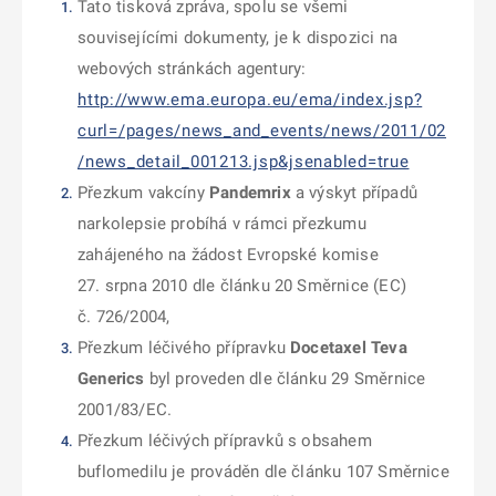
Tato tisková zpráva, spolu se všemi
souvisejícími dokumenty, je k dispozici na
webových stránkách agentury:
http://www.ema.europa.eu/ema/index.jsp?
curl=/pages/news_and_events/news/2011/02
/news_detail_001213.jsp&jsenabled=true
Přezkum vakcíny
Pandemrix
a výskyt případů
narkolepsie probíhá v rámci přezkumu
zahájeného na žádost Evropské komise
27. srpna 2010 dle článku 20 Směrnice (EC)
č. 726/2004,
Přezkum léčivého přípravku
Docetaxel Teva
Generics
byl proveden dle článku 29 Směrnice
2001/83/EC.
Přezkum léčivých přípravků s obsahem
buflomedilu je prováděn dle článku 107 Směrnice