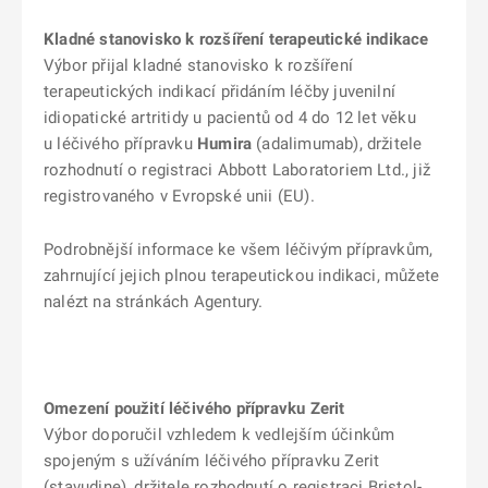
Kladné stanovisko k rozšíření terapeutické indikace
Výbor přijal kladné stanovisko k rozšíření
terapeutických indikací přidáním léčby juvenilní
idiopatické artritidy u pacientů od 4 do 12 let věku
u léčivého přípravku
Humira
(adalimumab), držitele
rozhodnutí o registraci Abbott Laboratoriem Ltd., již
registrovaného v Evropské unii (EU).
Podrobnější informace ke všem léčivým přípravkům,
zahrnující jejich plnou terapeutickou indikaci, můžete
nalézt na stránkách Agentury.
Omezení použití léčivého přípravku Zerit
Výbor doporučil vzhledem k vedlejším účinkům
spojeným s užíváním léčivého přípravku Zerit
(stavudine), držitele rozhodnutí o registraci Bristol-