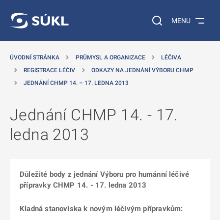
 NA HLAVNÍ OBSAH
Vyhledávání na web
MENU
ÚVODNÍ STRÁNKA
PRŮMYSL A ORGANIZACE
LÉČIVA
REGISTRACE LÉČIV
ODKAZY NA JEDNÁNÍ VÝBORU CHMP
JEDNÁNÍ CHMP 14. – 17. LEDNA 2013
Jednání CHMP 14. - 17.
ledna 2013
Důležité body z jednání Výboru pro humánní léčivé
přípravky CHMP 14. - 17. ledna 2013
Kladná stanoviska k novým léčivým přípravkům: