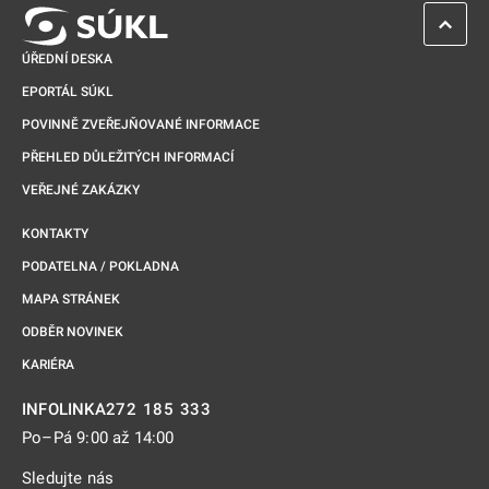
ZPĚT 
ÚŘEDNÍ DESKA
EPORTÁL SÚKL
POVINNĚ ZVEŘEJŇOVANÉ INFORMACE
PŘEHLED DŮLEŽITÝCH INFORMACÍ
VEŘEJNÉ ZAKÁZKY
KONTAKTY
PODATELNA / POKLADNA
MAPA STRÁNEK
ODBĚR NOVINEK
KARIÉRA
272 185 333
INFOLINKA
Po–Pá 9:00 až 14:00
Sledujte nás