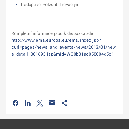
Tredaptive, Pelzont, Trevaclyn
Kompletní informace jsou k dispozici zde:
http://www.ema.europa.eu/ema/index.jsp?
curl=pages/news_and_events/news/2013/01/new
s_detail_001693.jsp&mid=WC0b01ac058004d5c1
Odkaz se otevře na nové kartě
Odkaz se otevře na nové kartě
Odkaz se otevře na nové kartě
Odkaz se otevře na nové kartě