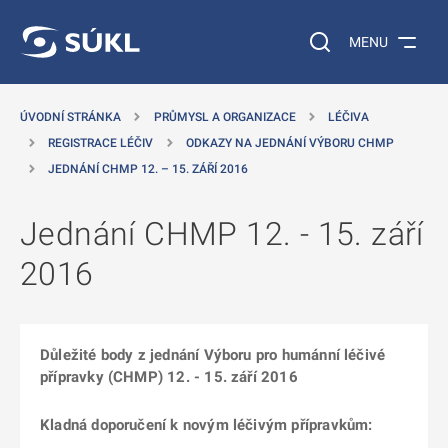
 NA HLAVNÍ OBSAH
Vyhledávání na web
MENU
ÚVODNÍ STRÁNKA
PRŮMYSL A ORGANIZACE
LÉČIVA
REGISTRACE LÉČIV
ODKAZY NA JEDNÁNÍ VÝBORU CHMP
JEDNÁNÍ CHMP 12. – 15. ZÁŘÍ 2016
Jednání CHMP 12. - 15. září
2016
Důležité body z jednání Výboru pro humánní léčivé
přípravky (CHMP) 12. - 15. září 2016
Kladná doporučení k novým léčivým přípravkům: