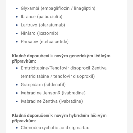
Glyxambi (empagliflozin / linagliptin)
Ibrance (palbociclib)
Lartruvo (olaratumab)
Ninlaro (ixazomib)
Parsabiv (etelcalcetide)
Kladné doporučení k novým generickým léčivým
přípravkům:
Emtricitabine/Tenofovir disoproxil Zentiva
(emtricitabine / tenofovir disoproxil)
Granpidam (
sildenafil)
Ivabradine JensonR (
ivabradine)
Ivabradine Zentiva (
ivabradine)
Kladná doporučení k novým hybridním léčivým
přípravkům:
Chenodeoxycholic acid sigma-tau