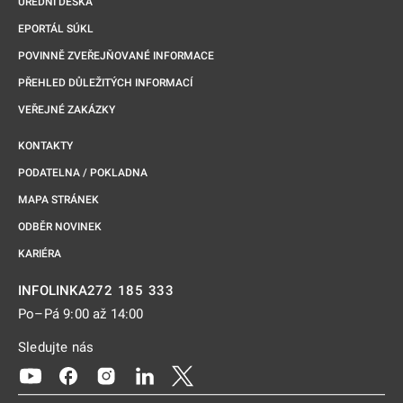
ÚŘEDNÍ DESKA
EPORTÁL SÚKL
POVINNĚ ZVEŘEJŇOVANÉ INFORMACE
PŘEHLED DŮLEŽITÝCH INFORMACÍ
VEŘEJNÉ ZAKÁZKY
KONTAKTY
PODATELNA / POKLADNA
MAPA STRÁNEK
ODBĚR NOVINEK
KARIÉRA
272 185 333
INFOLINKA
Po–Pá 9:00 až 14:00
Sledujte nás
Odkaz se otevře na nové kartě
Odkaz se otevře na nové kartě
Odkaz se otevře na nové kartě
Odkaz se otevře na nové kartě
Odkaz se otevře na nové kartě