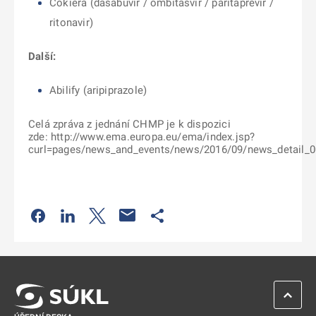
Cokiera (
dasabuvir / ombitasvir / paritaprevir /
ritonavir)
Další:
Abilify (aripiprazole)
Celá zpráva z jednání CHMP je k dispozici
zde:
http://www.ema.europa.eu/ema/index.jsp?
curl=pages/news_and_events/news/2016/09/news_detail
Odkaz se otevře na nové kartě
Odkaz se otevře na nové kartě
Odkaz se otevře na nové kartě
Odkaz se otevře na nové kartě
ZPĚT 