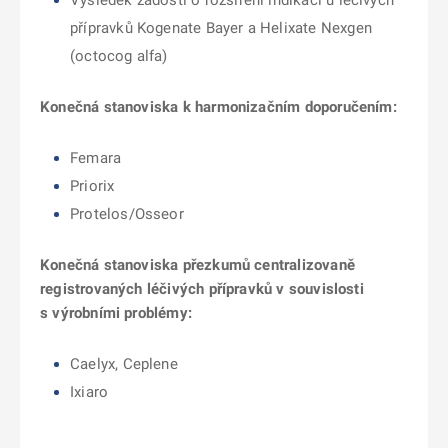
Výsledek žádosti o rozšíření indikací u léčivých
přípravků Kogenate Bayer a Helixate Nexgen
(octocog alfa)
Konečná stanoviska k harmonizačním doporučením:
Femara
Priorix
Protelos/Osseor
Konečná stanoviska přezkumů centralizovaně
registrovaných léčivých přípravků v souvislosti
s výrobními problémy:
Caelyx, Ceplene
Ixiaro