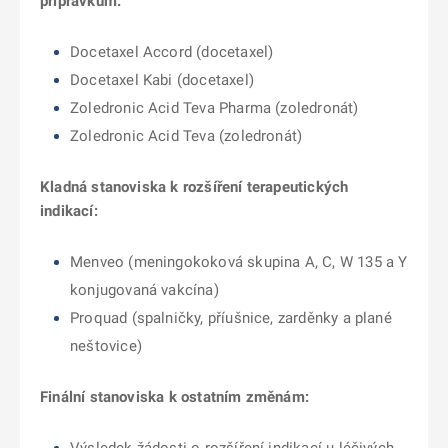
přípravkům:
Docetaxel Accord (docetaxel)
Docetaxel Kabi (docetaxel)
Zoledronic Acid Teva Pharma (zoledronát)
Zoledronic Acid Teva (zoledronát)
Kladná stanoviska k rozšíření terapeutických
indikací:
Menveo (meningokoková skupina A, C, W 135 a Y
konjugovaná vakcína)
Proquad (spalničky, příušnice, zarděnky a plané
neštovice)
Finální stanoviska k ostatním změnám: