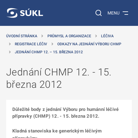
 NA HLAVNÍ OBSAH
Vyhledávání na web
MENU
ÚVODNÍ STRÁNKA
PRŮMYSL A ORGANIZACE
LÉČIVA
REGISTRACE LÉČIV
ODKAZY NA JEDNÁNÍ VÝBORU CHMP
JEDNÁNÍ CHMP 12. – 15. BŘEZNA 2012
Jednání CHMP 12. - 15.
března 2012
Důležité body z jednání Výboru pro humánní léčivé
přípravky (CHMP) 12. - 15. března 2012.
Kladná stanoviska ke generickým léčivým