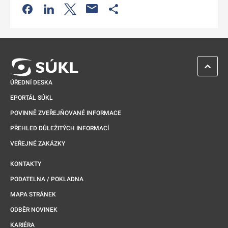
Odkaz se otevře na nové kartě
Odkaz se otevře na nové kartě
Odkaz se otevře na nové kartě
Odkaz se otevře na nové kartě
ZPĚT 
ÚŘEDNÍ DESKA
EPORTÁL SÚKL
POVINNĚ ZVEŘEJŇOVANÉ INFORMACE
PŘEHLED DŮLEŽITÝCH INFORMACÍ
VEŘEJNÉ ZAKÁZKY
KONTAKTY
PODATELNA / POKLADNA
MAPA STRÁNEK
ODBĚR NOVINEK
KARIÉRA