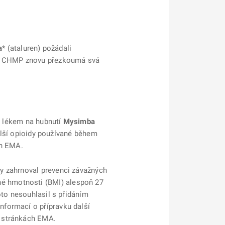
a
* (ataluren) požádali
bor CHMP znovu přezkoumá svá
zi lékem na hubnutí
Mysimba
další opioidy používané během
ch EMA.
by zahrnoval prevenci závažných
é hmotnosti (BMI) alespoň 27
oto nesouhlasil s přidáním
nformací o přípravku další
a stránkách EMA.