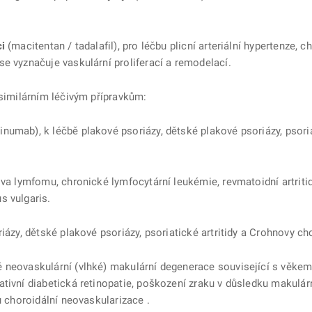
i
(macitentan / tadalafil), pro léčbu plicní arteriální hypertenze, 
e vyznačuje vaskulární proliferací a remodelací.
osimilárním léčivým přípravkům:
numab), k léčbě plakové psoriázy, dětské plakové psoriázy, psoriati
va lymfomu, chronické lymfocytární leukémie, revmatoidní artriti
s vulgaris.
ázy, dětské plakové psoriázy, psoriatické artritidy a Crohnovy ch
ě neovaskulární (vlhké) makulární degenerace související s věkem
ativní diabetická retinopatie, poškození zraku v důsledku makulá
u choroidální neovaskularizace .