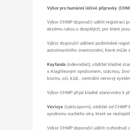
Výbor pro humánní léčivé přípravky (CHM
Výbor CHMP doporučil udělit registraci p
ekzému rukou u dospělých, pro které jso
Výbor doporučil udělení podmíněné regis
autoimunitního onemocnění, které může z
Kayfanda
(odevixibat), obdržel kladné sta
s Alagilleovým syndromem, vzácnou, život 
kostru, oči, kůži , centrální nervový systém
Výbor CHMP přijal kladné stanovisko k p
Vevizye
(cyklosporin), obdržel od CHMP 
syndromu suchého oka, které se nezlepši
Výbor CHMP doporučil udělit rozhodnutí o