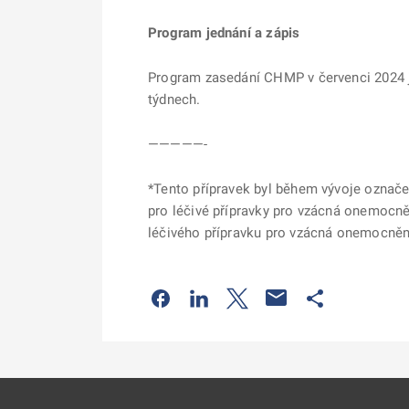
Program jednání a zápis
Program zasedání CHMP v červenci 2024 j
týdnech.
—————-
*Tento přípravek byl během vývoje označ
pro léčivé přípravky pro vzácná onemocně
léčivého přípravku pro vzácná onemocnění a
Odkaz se otevře na nové kartě
Odkaz se otevře na nové kart
Odkaz se otevře na nov
Odkaz se otev