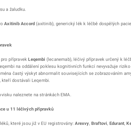
su a žaludku.
pro
Axitinib Accord
(axitinib), generický lék k léčbě dospělých pac
pravek
 pro přípravek
Leqembi
(lecanemab), léčivý přípravek určený k lé
Leqembi na oddálení poklesu kognitivních funkcí nevyvažuje rizik
jména častý výskyt abnormalit souvisejících se zobrazováním amy
 kteří dostávali Leqembi.
ovisku naleznete na stránkách EMA.
ace u 11 léčivých přípravků
léků, které jsou již v EU registrovány:
Arexvy
,
Braftovi
,
Edurant
,
Ke