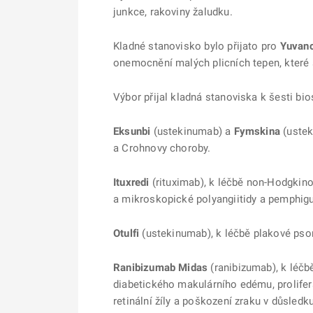
junkce, rakoviny žaludku.
Kladné stanovisko bylo přijato pro
Yuvanc
onemocnění malých plicních tepen, které s
Výbor přijal kladná stanoviska k šesti bi
Eksunbi
(ustekinumab) a
Fymskina
(usteki
a Crohnovy choroby.
Ituxredi
(rituximab), k léčbě non-Hodgkino
a mikroskopické polyangiitidy a pemphigu
Otulfi
(ustekinumab), k léčbě plakové psori
Ranibizumab Midas
(ranibizumab), k léčb
diabetického makulárního edému, prolifer
retinální žíly a poškození zraku v důsledk