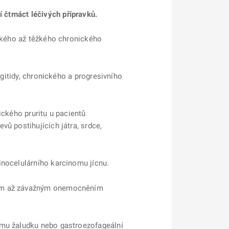
čtrnáct léčivých přípravků.
ěžkého až těžkého chronického
angitidy, chronického a progresivního
ického pruritu u pacientů
ů postihujících játra, srdce,
inocelulárního karcinomu jícnu.
žným až závažným onemocněním
omu žaludku nebo gastroezofageální