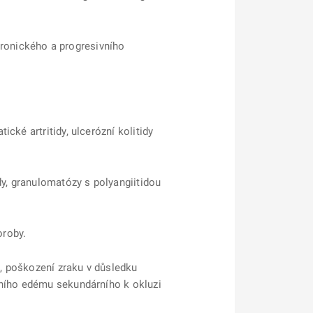
chronického a progresivního
cké artritidy, ulcerózní kolitidy
dy, granulomatózy s polyangiitidou
oroby.
, poškození zraku v důsledku
rního edému sekundárního k okluzi