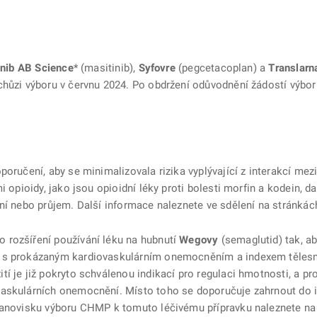
inib AB Science
* (masitinib),
Syfovre
(pegcetacoplan) a
Translarn
schůzi výboru v červnu 2024. Po obdržení odůvodnění žádostí vý
poručení, aby se minimalizovala rizika vyplývající z interakcí me
i opioidy, jako jsou opioidní léky proti bolesti morfin a kodein, 
ení nebo průjem. Další informace naleznete ve sdělení na stránká
 rozšíření používání léku na hubnutí
Wegovy
(semaglutid) tak, a
h s prokázaným kardiovaskulárním onemocněním a indexem tělesn
í je již pokryto schválenou indikací pro regulaci hmotnosti, a pr
askulárních onemocnění. Místo toho se doporučuje zahrnout do i
stanovisku výboru CHMP k tomuto léčivému přípravku naleznete n