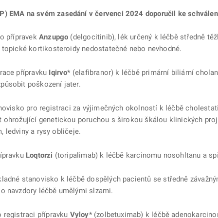
P) EMA na svém zasedání v červenci 2024 doporučil ke schválení 
ro přípravek
Anzupgo
(delgocitinib), lék určený k léčbě středně t
u topické kortikosteroidy nedostatečné nebo nevhodné.
trace přípravku
Iqirvo
* (elafibranor) k léčbě primární biliární chol
působit poškození jater.
novisko pro registraci za výjimečných okolností k léčbě cholestat
ohrožující genetickou poruchou s širokou škálou klinických projev
, ledviny a rysy obličeje.
řípravku
Loqtorzi
(toripalimab) k léčbě karcinomu nosohltanu a sp
kladné stanovisko k léčbě dospělých pacientů se středně záva
lo navzdory léčbě umělými slzami.
 registraci přípravku
Vyloy
* (zolbetuximab) k léčbě adenokarcin