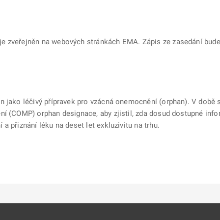
e zveřejněn na webových stránkách EMA. Zápis ze zasedání bude 
en jako léčivý přípravek pro vzácná onemocnění (orphan). V dob
ní (COMP) orphan designace, aby zjistil, zda dosud dostupné inf
 přiznání léku na deset let exkluzivitu na trhu.
ě
é kartě
ře na nové kartě