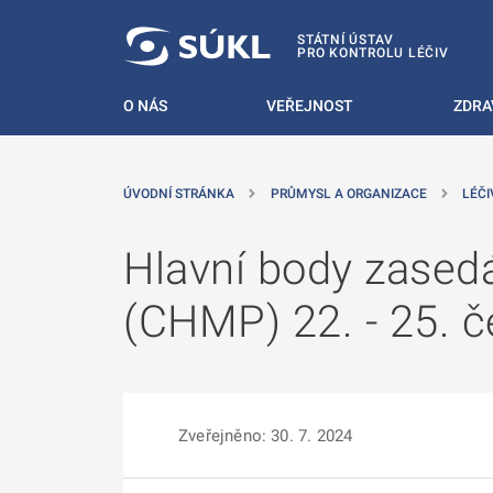
 NA HLAVNÍ OBSAH
STÁTNÍ ÚSTAV
PRO KONTROLU LÉČIV
O NÁS
VEŘEJNOST
ZDRA
ÚVODNÍ STRÁNKA
PRŮMYSL A ORGANIZACE
LÉČI
Hlavní body zasedá
(CHMP) 22. - 25. 
Zveřejněno: 30. 7. 2024