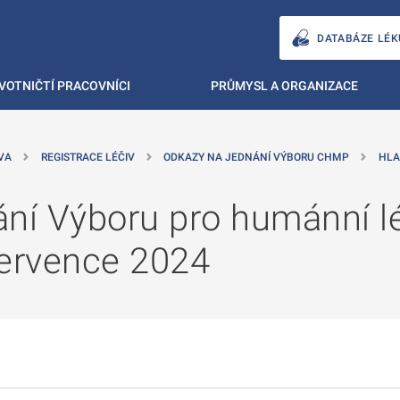
DATABÁZE LÉK
VOTNIČTÍ PRACOVNÍCI
PRŮMYSL A ORGANIZACE
VA
REGISTRACE LÉČIV
ODKAZY NA JEDNÁNÍ VÝBORU CHMP
HLA
ní Výboru pro humánní lé
července 2024