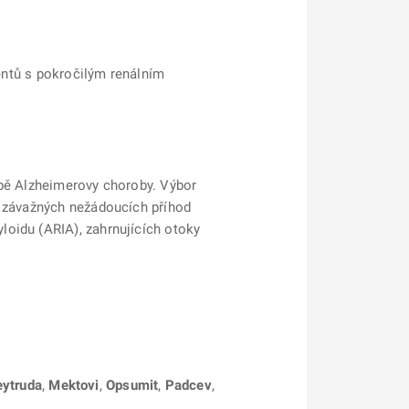
ientů s pokročilým renálním
čbě Alzheimerovy choroby. Výbor
o závažných nežádoucích příhod
loidu (ARIA), zahrnujících otoky
ytruda
,
Mektovi
,
Opsumit
,
Padcev
,