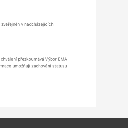
zveřejněn v nadcházejících
ě schválení přezkoumává Výbor EMA
ormace umožňují zachování statusu