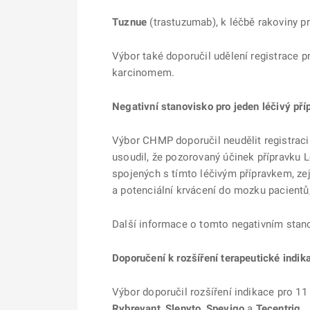
Tuznue
(trastuzumab), k léčbě rakoviny pr
Výbor také doporučil udělení registrace 
karcinomem.
Negativní stanovisko pro jeden léčivý pří
Výbor CHMP doporučil neudělit registraci
usoudil, že pozorovaný účinek přípravku 
spojených s tímto léčivým přípravkem, ze
a potenciální krvácení do mozku pacientů,
Další informace o tomto negativním stan
Doporučení k rozšíření terapeutické indik
Výbor doporučil rozšíření indikace pro 11 
Rybrevant
,
Slenyto
,
Spevigo
a
Tecentriq
.