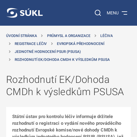
 NA HLAVNÍ OBSAH
Vyhledávání na web
MENU
ÚVODNÍ STRÁNKA
PRŮMYSL A ORGANIZACE
LÉČIVA
REGISTRACE LÉČIV
EVROPSKÁ PŘEHODNOCENÍ
JEDNOTNÉ HODNOCENÍ PSUR (PSUSA)
ROZHODNUTÍ EK/DOHODA CMDH K VÝSLEDKŮM PSUSA
Rozhodnutí EK/Dohoda
CMDh k výsledkům PSUSA
Státní ústav pro kontrolu léčiv informuje držitele
rozhodnutí o registraci o vydání nového prováděcího
rozhodnutí Evropské komise/nové dohody CMDh k
výsledkům jednotného hodnocení PSUR (PSUSA), jež