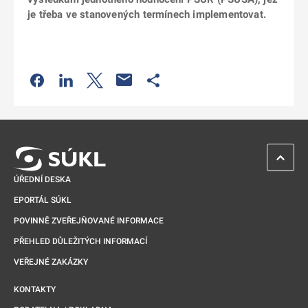
je třeba ve stanovených termínech implementovat.
Odkaz se otevře na nové kartě
Odkaz se otevře na nové kartě
Odkaz se otevře na nové kartě
Odkaz se otevře na nové kartě
ZPĚT 
ÚŘEDNÍ DESKA
EPORTÁL SÚKL
POVINNĚ ZVEŘEJŇOVANÉ INFORMACE
PŘEHLED DŮLEŽITÝCH INFORMACÍ
VEŘEJNÉ ZAKÁZKY
KONTAKTY