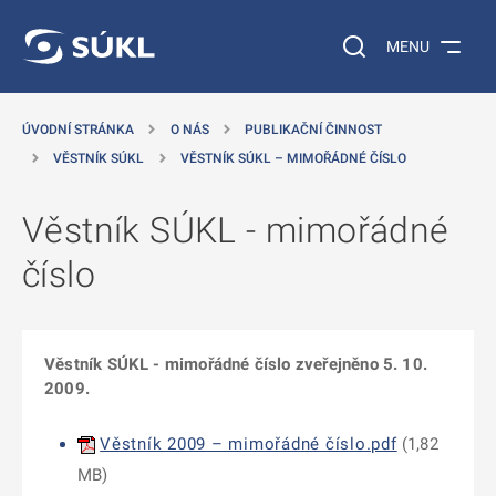
 NA HLAVNÍ OBSAH
Vyhledávání na web
MENU
ÚVODNÍ STRÁNKA
O NÁS
PUBLIKAČNÍ ČINNOST
VĚSTNÍK SÚKL
VĚSTNÍK SÚKL – MIMOŘÁDNÉ ČÍSLO
Věstník SÚKL - mimořádné
číslo
Věstník SÚKL - mimořádné číslo zveřejněno 5. 10.
2009.
Věstník 2009 – mimořádné číslo.pdf
(
1,82
MB
)