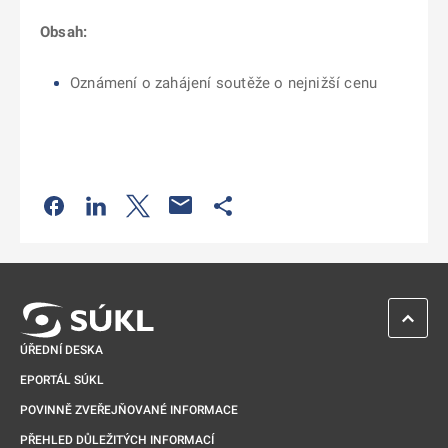
Obsah:
Oznámení o zahájení soutěže o nejnižší cenu
Odkaz se otevře na nové kartě
Odkaz se otevře na nové kartě
Odkaz se otevře na nové kartě
Odkaz se otevře na nové kartě
ZPĚT 
ÚŘEDNÍ DESKA
EPORTÁL SÚKL
POVINNĚ ZVEŘEJŇOVANÉ INFORMACE
PŘEHLED DŮLEŽITÝCH INFORMACÍ