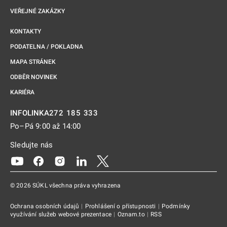
VEŘEJNÉ ZAKÁZKY
KONTAKTY
PODATELNA / POKLADNA
MAPA STRÁNEK
ODBĚR NOVINEK
KARIÉRA
272 185 333
INFOLINKA
Po–Pá 9:00 až 14:00
Sledujte nás
Odkaz se otevře na nové kartě
Odkaz se otevře na nové kartě
Odkaz se otevře na nové kartě
Odkaz se otevře na nové kartě
Odkaz se otevře na nové kartě
© 2026 SÚKL všechna práva vyhrazena
Ochrana osobních údajů
|
Prohlášení o přístupnosti
|
Podmínky
využívání služeb webové prezentace
|
Oznam.to
|
RSS