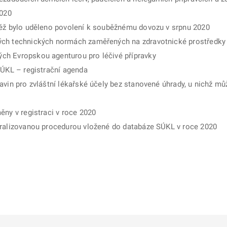
2020
něž bylo uděleno povolení k souběžnému dovozu v srpnu 2020
ých technických normách zaměřených na zdravotnické prostředky
ch Evropskou agenturou pro léčivé přípravky
SÚKL – registrační agenda
avin pro zvláštní lékařské účely bez stanovené úhrady, u nichž mů
ěny v registraci v roce 2020
tralizovanou procedurou vložené do databáze SÚKL v roce 2020
ě
é kartě
ře na nové kartě