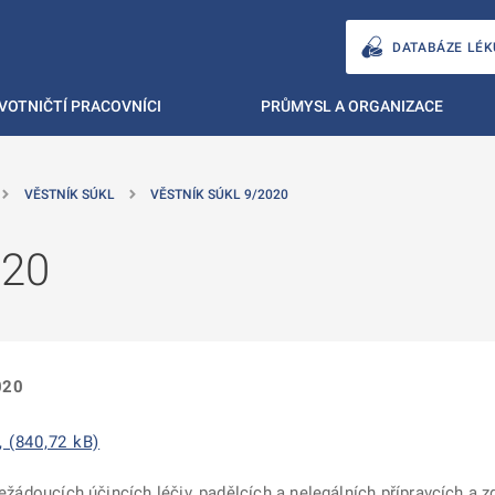
DATABÁZE LÉK
VOTNIČTÍ PRACOVNÍCI
PRŮMYSL A ORGANIZACE
VĚSTNÍK SÚKL
VĚSTNÍK SÚKL 9/2020
020
020
, (840,72 kB)
ežádoucích účincích léčiv, padělcích a nelegálních přípravcích a 