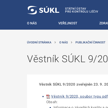
 NA HLAVNÍ OBSAH
STÁTNÍ ÚSTAV
PRO KONTROLU LÉČIV
O NÁS
VEŘEJNOST
ZDRA
ÚVODNÍ STRÁNKA
O NÁS
PUBLIKAČNÍ ČINNOST
Věstník SÚKL 9/2
Věstník SÚKL 9/2020 zveřejněn 23. 9. 2
Věstník 9/2020, soubor typu pdf
Obsah:
Informace o závadách kvality a n