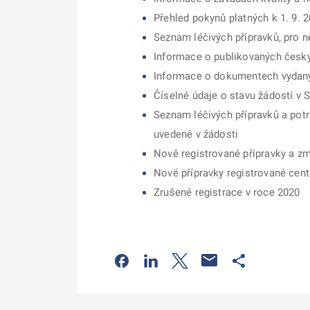
Přehled pokynů platných k 1. 9. 
Seznam léčivých přípravků, pro 
Informace o publikovaných česk
Informace o dokumentech vydaný
Číselné údaje o stavu žádostí v 
Seznam léčivých přípravků a potr
uvedené v žádosti
Nově registrované přípravky a zm
Nové přípravky registrované cen
Zrušené registrace v roce 2020
Odkaz se otevře na nové kartě
Odkaz se otevře na nové kart
Odkaz se otevře na nov
Odkaz se otev