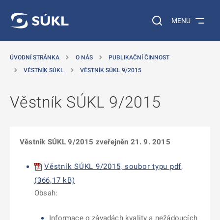
 NA HLAVNÍ OBSAH
Vyhledávání na web
MENU
ÚVODNÍ STRÁNKA
O NÁS
PUBLIKAČNÍ ČINNOST
VĚSTNÍK SÚKL
VĚSTNÍK SÚKL 9/2015
Věstník SÚKL 9/2015
Věstník SÚKL 9/2015 zveřejněn 21. 9. 2015
Věstník SÚKL 9/2015, soubor typu pdf,
(366,17 kB)
Obsah:
Informace o závadách kvality a nežádoucích