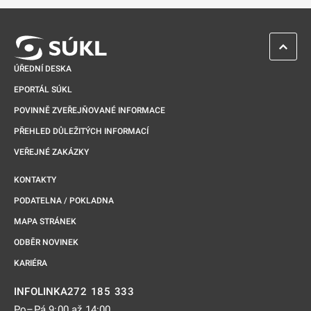
ZPĚT 
ÚŘEDNÍ DESKA
EPORTÁL SÚKL
POVINNĚ ZVEŘEJŇOVANÉ INFORMACE
PŘEHLED DŮLEŽITÝCH INFORMACÍ
VEŘEJNÉ ZAKÁZKY
KONTAKTY
PODATELNA / POKLADNA
MAPA STRÁNEK
ODBĚR NOVINEK
KARIÉRA
272 185 333
INFOLINKA
Po–Pá 9:00 až 14:00