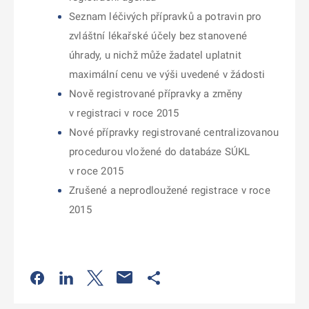
Seznam léčivých přípravků a potravin pro
zvláštní lékařské účely bez stanovené
úhrady, u nichž může žadatel uplatnit
maximální cenu ve výši uvedené v žádosti
Nově registrované přípravky a změny
v registraci v roce 2015
Nové přípravky registrované centralizovanou
procedurou vložené do databáze SÚKL
v roce 2015
Zrušené a neprodloužené registrace v roce
2015
Odkaz se otevře na nové kartě
Odkaz se otevře na nové kartě
Odkaz se otevře na nové kartě
Odkaz se otevře na nové kartě