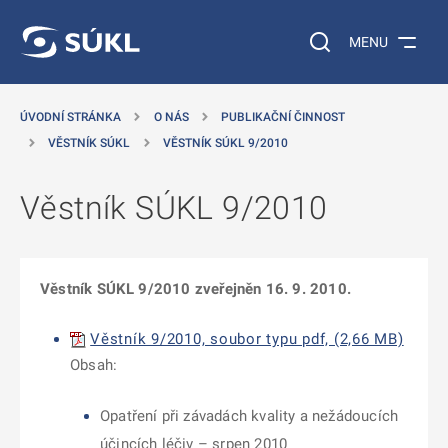
 NA HLAVNÍ OBSAH
Vyhledávání na web
MENU
ÚVODNÍ STRÁNKA
O NÁS
PUBLIKAČNÍ ČINNOST
VĚSTNÍK SÚKL
VĚSTNÍK SÚKL 9/2010
Věstník SÚKL 9/2010
Věstník SÚKL 9/2010 zveřejněn 16. 9. 2010.
Věstník 9/2010, soubor typu pdf, (2,66 MB)
Obsah:
Opatření při závadách kvality a nežádoucích
účincích léčiv – srpen 2010