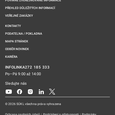
POVINNĚ ZVEŘEJŇOVANÉ INFORMACE
PŘEHLED DŮLEŽITÝCH INFORMACÍ
VEŘEJNÉ ZAKÁZKY
KONTAKTY
PODATELNA / POKLADNA
MAPA STRÁNEK
ODBĚR NOVINEK
KARIÉRA
272 185 333
INFOLINKA
Po–Pá 9:00 až 14:00
Sledujte nás
Odkaz se otevře na nové kartě
Odkaz se otevře na nové kartě
Odkaz se otevře na nové kartě
Odkaz se otevře na nové kartě
Odkaz se otevře na nové kartě
© 2026 SÚKL všechna práva vyhrazena
Ochrana osobních údajů
|
Prohlášení o přístupnosti
|
Podmínky