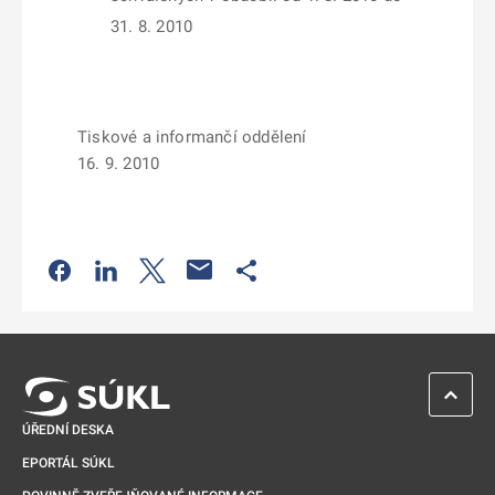
31. 8. 2010
Tiskové a informančí oddělení
16. 9. 2010
Odkaz se otevře na nové kartě
Odkaz se otevře na nové kartě
Odkaz se otevře na nové kartě
Odkaz se otevře na nové kartě
ZPĚT 
ÚŘEDNÍ DESKA
EPORTÁL SÚKL