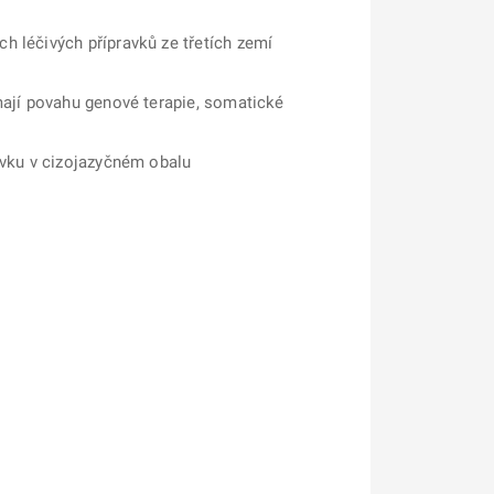
h léčivých přípravků ze třetích zemí
mají povahu genové terapie, somatické
avku v cizojazyčném obalu