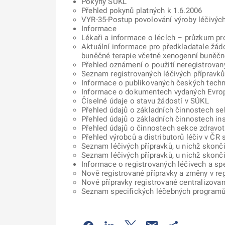
Pokyny SÚKL
Přehled pokynů platných k 1.6.2006
VYR-35-Postup povolování výroby léčivých
Informace
Lékaři a informace o lécích – průzkum pr
Aktuální informace pro předkladatale žád
buněčné terapie včetně xenogenní buněčn
Přehled oznámení o použití neregistrovan
Seznam registrovaných léčivých přípravků
Informace o publikovaných českých tech
Informace o dokumentech vydaných Evro
Číselné údaje o stavu žádostí v SÚKL
Přehled údajů o základních činnostech sekc
Přehled údajů o základních činnostech ins
Přehled údajů o činnostech sekce zdravotn
Přehled výrobců a distributorů léčiv v ČR
Seznam léčivých přípravků, u nichž skončí
Seznam léčivých přípravků, u nichž skonči
Informace o registrovaných léčivech a s
Nově registrované přípravky a změny v reg
Nové přípravky registrované centralizova
Seznam specifických léčebných programů 
Odkaz se otevře na nové kartě
Odkaz se otevře na nové kart
Odkaz se otevře na nov