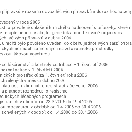
 přípravků v rozsahu dovoz léčivých přípravků a dovoz hodnocenýc
ovedený v roce 2005
ostí o povolení/ohlášení klinického hodnocení s přípravky, které 
é terapie nebo obsahující geneticky modifikované organismy
ých léčivých přípravků v dubnu 2006
, u nichž bylo povoleno uvedení do oběhu jednotlivých šarží přípr
nických normách zaměřených na zdravotnické prostředky
pskou lékovou agenturou
e lékárenství a kontroly distribuce v 1. čtvrtletí 2006
pekční sekce v 1. čtvrtletí 2006
ických prostředků za 1. čtvrtletí roku 2006
 schválených v měsíci dubnu 2006
 platnost rozhodnutí o registraci v červenci 2006
la platnost rozhodnutí o registraci
pecifických léčebných programech
istracích v období: od 23.3.2006 do 19.4.2006
nou procedurou v období: od 1.4.2006 do 30.4.2006
schválených v období: od 1.4.2006 do 30.4.2006
ě
é kartě