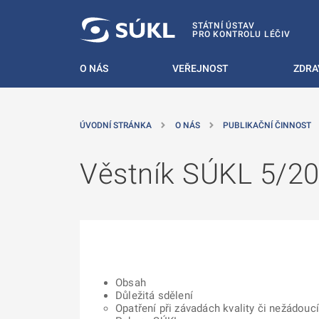
 NA HLAVNÍ OBSAH
STÁTNÍ ÚSTAV
PRO KONTROLU LÉČIV
O NÁS
VEŘEJNOST
ZDRA
ÚVODNÍ STRÁNKA
O NÁS
PUBLIKAČNÍ ČINNOST
Věstník SÚKL 5/2
Obsah
Důležitá sdělení
Opatření při závadách kvality či nežádouc