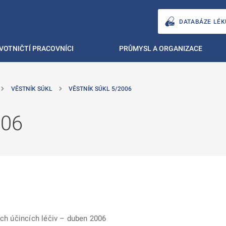
DATABÁZE LÉK
VOTNIČTÍ PRACOVNÍCI
PRŮMYSL A ORGANIZACE
VĚSTNÍK SÚKL
VĚSTNÍK SÚKL 5/2006
006
ích účincích léčiv – duben 2006