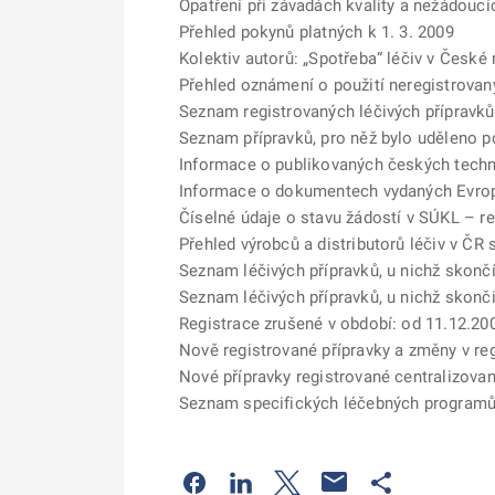
Opatření při závadách kvality a nežádoucí
Přehled pokynů platných k 1. 3. 2009
Kolektiv autorů: „Spotřeba“ léčiv v České 
Přehled oznámení o použití neregistrovan
Seznam registrovaných léčivých přípravků
Seznam přípravků, pro něž bylo uděleno 
Informace o publikovaných českých tech
Informace o dokumentech vydaných Evro
Číselné údaje o stavu žádostí v SÚKL – r
Přehled výrobců a distributorů léčiv v ČR
Seznam léčivých přípravků, u nichž skončí
Seznam léčivých přípravků, u nichž skonči
Registrace zrušené v období: od 11.12.20
Nově registrované přípravky a změny v reg
Nové přípravky registrované centralizov
Seznam specifických léčebných programů s
Odkaz se otevře na nové kartě
Odkaz se otevře na nové kart
Odkaz se otevře na nov