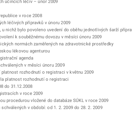
ch účincích léčiv – únor 2009
republice v roce 2008
ých léčivých přípravků v únoru 2009
, u nichž bylo povoleno uvedení do oběhu jednotlivých šarží přípr
povolení k souběžnému dovozu v měsíci únoru 2009
nických normách zaměřených na zdravotnické prostředky
pskou lékovou agenturou
egistrační agenda
 schválených v měsíci únoru 2009
 platnost rozhodnutí o registraci v květnu 2009
la platnost rozhodnutí o registraci
08 do 31.12.2008
istracích v roce 2009
anou procedurou vložené do databáze SÚKL v roce 2009
chválených v období: od 1. 2. 2009 do 28. 2. 2009
ě
é kartě