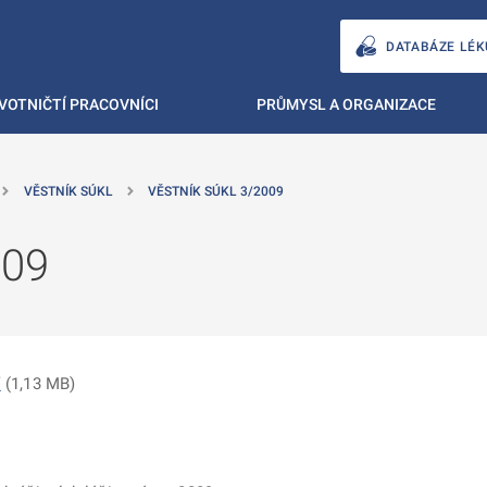
DATABÁZE LÉK
VOTNIČTÍ PRACOVNÍCI
PRŮMYSL A ORGANIZACE
VĚSTNÍK SÚKL
VĚSTNÍK SÚKL 3/2009
009
f
(
1,13 MB
)