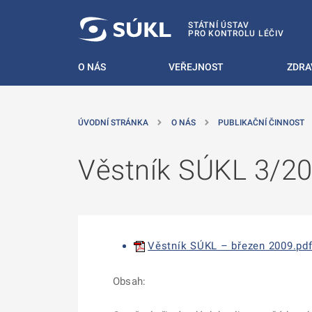
 NA HLAVNÍ OBSAH
STÁTNÍ ÚSTAV
PRO KONTROLU LÉČIV
O NÁS
VEŘEJNOST
ZDRA
ÚVODNÍ STRÁNKA
O NÁS
PUBLIKAČNÍ ČINNOST
Věstník SÚKL 3/2
Věstník SÚKL – březen 2009.pd
Obsah: