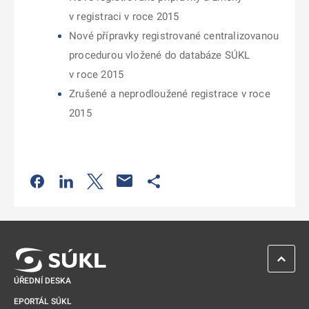
v registraci v roce 2015
Nové přípravky registrované centralizovanou
procedurou vložené do databáze SÚKL
v roce 2015
Zrušené a neprodloužené registrace v roce
2015
Odkaz se otevře na nové kartě
Odkaz se otevře na nové kartě
Odkaz se otevře na nové kartě
Odkaz se otevře na nové kartě
ZPĚT 
ÚŘEDNÍ DESKA
EPORTÁL SÚKL