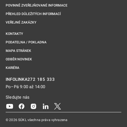
POVINNĚ ZVEŘEJŇOVANÉ INFORMACE
PŘEHLED DŮLEŽITÝCH INFORMACÍ
VEŘEJNÉ ZAKÁZKY
KONTAKTY
PODATELNA / POKLADNA
MAPA STRÁNEK
ODBĚR NOVINEK
KARIÉRA
272 185 333
INFOLINKA
Po–Pá 9:00 až 14:00
Sledujte nás
Odkaz se otevře na nové kartě
Odkaz se otevře na nové kartě
Odkaz se otevře na nové kartě
Odkaz se otevře na nové kartě
Odkaz se otevře na nové kartě
© 2026 SÚKL všechna práva vyhrazena