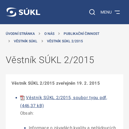
 NA HLAVNÍ OBSAH
Vyhledávání na web
MENU
ÚVODNÍ STRÁNKA
O NÁS
PUBLIKAČNÍ ČINNOST
VĚSTNÍK SÚKL
VĚSTNÍK SÚKL 2/2015
Věstník SÚKL 2/2015
Věstník SÚKL 2/2015 zveřejněn 19. 2. 2015
Věstník SÚKL 2/2015, soubor typu pdf,
(446,37 kB)
Obsah:
Informace o závadách kvality a nežádoucích