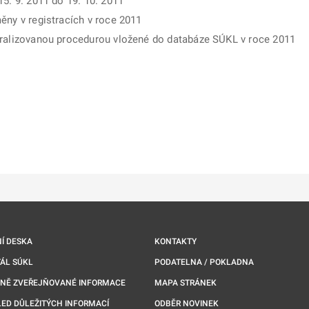
15. 9. 2011 do 19. 10. 2011
ěny v registracích v roce 2011
tralizovanou procedurou vložené do databáze SÚKL v roce 2011
ě
é kartě
ře na nové kartě
Í DESKA
KONTAKTY
ÁL SÚKL
PODATELNA / POKLADNA
NNĚ ZVEŘEJŇOVANÉ INFORMACE
MAPA STRÁNEK
ED DŮLEŽITÝCH INFORMACÍ
ODBĚR NOVINEK