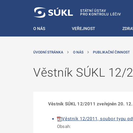
 NA HLAVNÍ OBSAH
STÁTNÍ ÚSTAV
PRO KONTROLU LÉČIV
O NÁS
VEŘEJNOST
ZDRA
ÚVODNÍ STRÁNKA
O NÁS
PUBLIKAČNÍ ČINNOST
Věstník SÚKL 12/
Věstník SÚKL 12/2011 zveřejněn 20. 12.
Věstník 12/2011, soubor typu pd
Obsah: