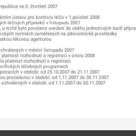
epublice ve 3. čtvrtletí 2007
tním ústavu pro kontrolu léčiv v 1.pololetí 2008
ch léčivých přípravků v listopadu 2007
, u nichž bylo povoleno uvedení do oběhu jednotlivých šarží přípr
nických normách zaměřených na zdravotnické prostředky
pskou lékovou agenturou
 schválených v měsíci listopadu 2007
 platnost rozhodnutí o registraci v únoru 2008
la platnost rozhodnutí o registraci
pecifických léčebných programech
gistracích v období: od 25.10.2007 do 21.11.2007
nou procedurou v období: od 1.11.2007 do 30.11.2007
schválených v období: od 1.11.2007 do 30.11.2007
ě
é kartě
ře na nové kartě