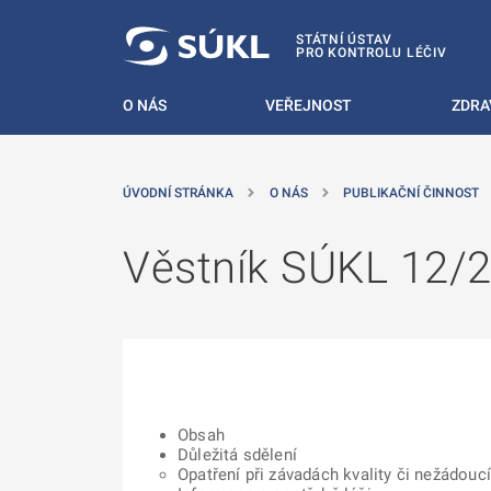
 NA HLAVNÍ OBSAH
STÁTNÍ ÚSTAV
PRO KONTROLU LÉČIV
O NÁS
VEŘEJNOST
ZDRA
ÚVODNÍ STRÁNKA
O NÁS
PUBLIKAČNÍ ČINNOST
Věstník SÚKL 12/
Obsah
Důležitá sdělení
Opatření při závadách kvality či nežádouc