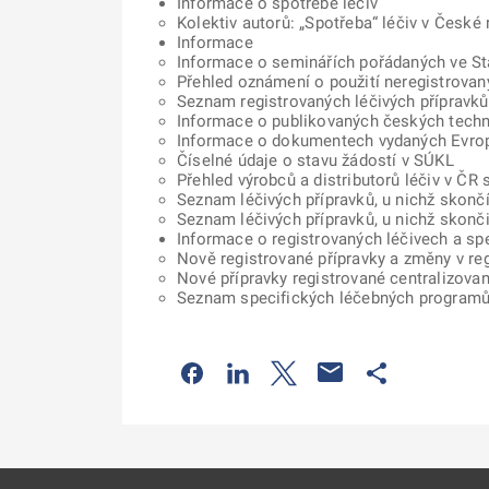
Informace o spotřebě léčiv
Kolektiv autorů: „Spotřeba“ léčiv v České r
Informace
Informace o seminářích pořádaných ve Stá
Přehled oznámení o použití neregistrovaný
Seznam registrovaných léčivých přípravků
Informace o publikovaných českých tech
Informace o dokumentech vydaných Evro
Číselné údaje o stavu žádostí v SÚKL
Přehled výrobců a distributorů léčiv v ČR
Seznam léčivých přípravků, u nichž skončí
Seznam léčivých přípravků, u nichž skonči
Informace o registrovaných léčivech a s
Nově registrované přípravky a změny v re
Nové přípravky registrované centralizova
Seznam specifických léčebných programů 
Odkaz se otevře na nové kartě
Odkaz se otevře na nové kart
Odkaz se otevře na nov
Odkaz se otev