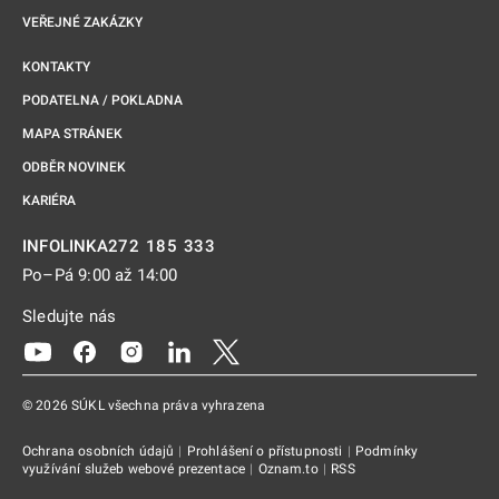
VEŘEJNÉ ZAKÁZKY
KONTAKTY
PODATELNA / POKLADNA
MAPA STRÁNEK
ODBĚR NOVINEK
KARIÉRA
272 185 333
INFOLINKA
Po–Pá 9:00 až 14:00
Sledujte nás
Odkaz se otevře na nové kartě
Odkaz se otevře na nové kartě
Odkaz se otevře na nové kartě
Odkaz se otevře na nové kartě
Odkaz se otevře na nové kartě
© 2026 SÚKL všechna práva vyhrazena
Ochrana osobních údajů
|
Prohlášení o přístupnosti
|
Podmínky
využívání služeb webové prezentace
|
Oznam.to
|
RSS