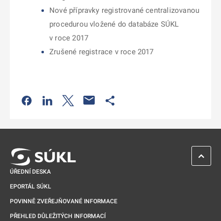
Nové přípravky registrované centralizovanou
procedurou vložené do databáze SÚKL
v roce 2017
Zrušené registrace v roce 2017
Odkaz se otevře na nové kartě
Odkaz se otevře na nové kartě
Odkaz se otevře na nové kartě
Odkaz se otevře na nové kartě
ZPĚT 
ÚŘEDNÍ DESKA
EPORTÁL SÚKL
POVINNĚ ZVEŘEJŇOVANÉ INFORMACE
PŘEHLED DŮLEŽITÝCH INFORMACÍ