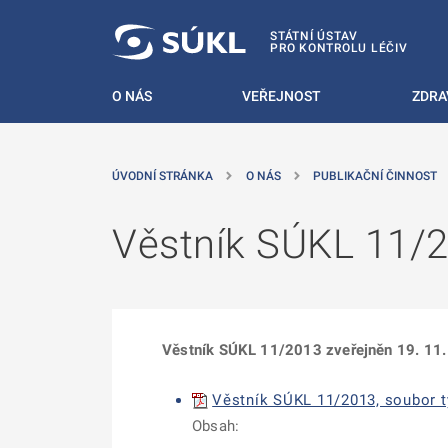
 NA HLAVNÍ OBSAH
STÁTNÍ ÚSTAV
PRO KONTROLU LÉČIV
O NÁS
VEŘEJNOST
ZDRA
ÚVODNÍ STRÁNKA
O NÁS
PUBLIKAČNÍ ČINNOST
Věstník SÚKL 11/
Věstník SÚKL 11/2013 zveřejněn 19. 11
Věstník SÚKL 11/2013, soubor ty
Obsah: