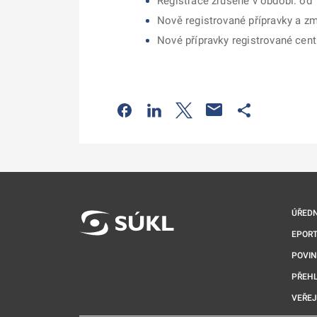
Registrace zrušené v období: od 
Nově registrované přípravky a zm
Nové přípravky registrované cen
Odkaz se otevře na nové kartě
Odkaz se otevře na nové kart
Odkaz se otevře na nov
Odkaz se otev
ÚŘEDN
EPORT
POVI
PŘEHL
VEŘEJ