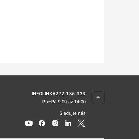
272 185 333
INFOLINKA
ZPĚT NAHORU
Po–Pá 9:00 až 14:00
Sledujte nás
Odkaz se otevře na nové kartě
Odkaz se otevře na nové kartě
Odkaz se otevře na nové kartě
Odkaz se otevře na nové kar
Odkaz se otevře na nov