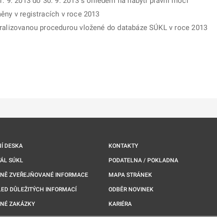
1. 9. 2013 do 30. 9. 2013 s ohledem na nabytí právní moci
ěny v registracích v roce 2013
tralizovanou procedurou vložené do databáze SÚKL v roce 2013
ě
é kartě
ře na nové kartě
Í DESKA
KONTAKTY
ÁL SÚKL
PODATELNA / POKLADNA
NNĚ ZVEŘEJŇOVANÉ INFORMACE
MAPA STRÁNEK
ED DŮLEŽITÝCH INFORMACÍ
ODBĚR NOVINEK
NÉ ZAKÁZKY
KARIÉRA