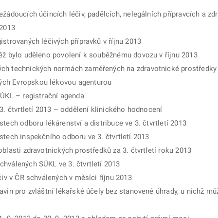
ežádoucích účincích léčiv, padělcích, nelegálních přípravcích a zd
 2013
istrovaných léčivých přípravků v říjnu 2013
něž bylo uděleno povolení k souběžnému dovozu v říjnu 2013
ých technických normách zaměřených na zdravotnické prostředky
ých Evropskou lékovou agenturou
SÚKL – registrační agenda
3. čtvrtletí 2013 – oddělení klinického hodnocení
tech odboru lékárenství a distribuce ve 3. čtvrtletí 2013
stech inspekčního odboru ve 3. čtvrtletí 2013
blasti zdravotnických prostředků za 3. čtvrtletí roku 2013
hválených SÚKL ve 3. čtvrtletí 2013
čiv v ČR schválených v měsíci říjnu 2013
avin pro zvláštní lékařské účely bez stanovené úhrady, u nichž mů