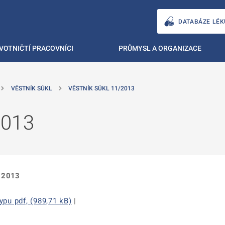
DATABÁZE LÉK
VOTNIČTÍ PRACOVNÍCI
PRŮMYSL A ORGANIZACE
VĚSTNÍK SÚKL
VĚSTNÍK SÚKL 11/2013
2013
. 2013
pu pdf, (989,71 kB)
|