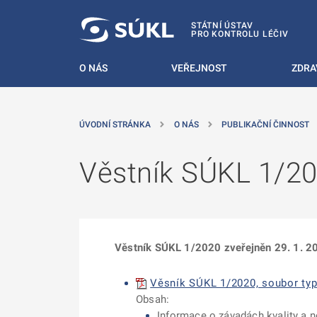
 NA HLAVNÍ OBSAH
STÁTNÍ ÚSTAV
PRO KONTROLU LÉČIV
O NÁS
VEŘEJNOST
ZDRA
ÚVODNÍ STRÁNKA
O NÁS
PUBLIKAČNÍ ČINNOST
Věstník SÚKL 1/2
Věstník SÚKL 1/2020 zveřejněn 29. 1. 2
Věsník SÚKL 1/2020, soubor typ
Obsah:
Informace o závadách kvality a n