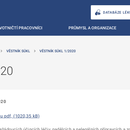
DATABÁZE LÉK
VOTNIČTÍ PRACOVNÍCI
PRŮMYSL A ORGANIZACE
VĚSTNÍK SÚKL
VĚSTNÍK SÚKL 1/2020
020
020
u pdf, (1020,35 kB)
ežádoucích účincích léčiv, padělcích a nelegálních přípravcích a 