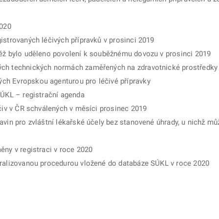
2020
istrovaných léčivých přípravků v prosinci 2019
něž bylo uděleno povolení k souběžnému dovozu v prosinci 2019
ých technických normách zaměřených na zdravotnické prostředky
ch Evropskou agenturou pro léčivé přípravky
SÚKL – registrační agenda
éčiv v ČR schválených v měsíci prosinec 2019
avin pro zvláštní lékařské účely bez stanovené úhrady, u nichž mů
ěny v registraci v roce 2020
tralizovanou procedurou vložené do databáze SÚKL v roce 2020