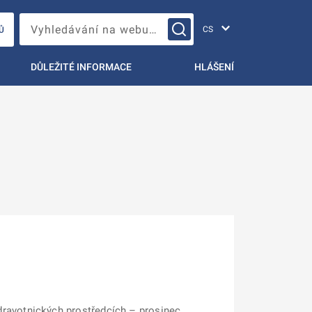
Změna jazyka
Vyhledávání na webu…
Ů
DŮLEŽITÉ INFORMACE
HLÁŠENÍ
zdravotnických prostředcích – prosinec